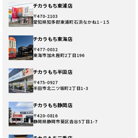
チカラもち東浦店
〒470-2103
愛知県知多郡東浦町石浜なかね１−１５
チカラもち東海店
〒477-0032
東海市加木屋町2丁目196
チカラもち半田店
〒475-0927
半田市北二ツ坂町2丁目1-3
チカラもち静岡店
〒420-0816
静岡県静岡市葵区沓谷5丁目1-7