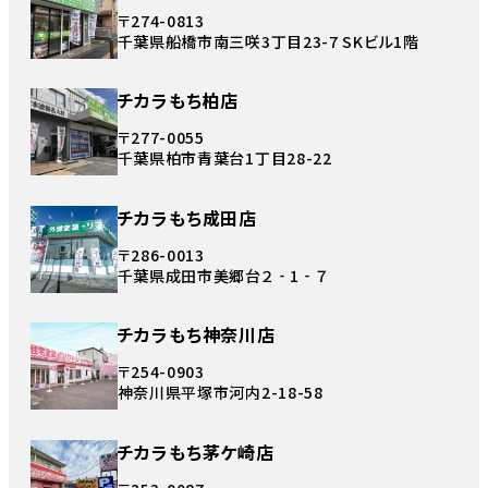
〒274-0813
千葉県船橋市南三咲3丁目23-7 SKビル1階
チカラもち柏店
〒277-0055
千葉県柏市青葉台1丁目28-22
チカラもち成田店
〒286-0013
千葉県成田市美郷台２‐1‐７
チカラもち神奈川店
〒254-0903
神奈川県平塚市河内2-18-58
チカラもち茅ケ崎店