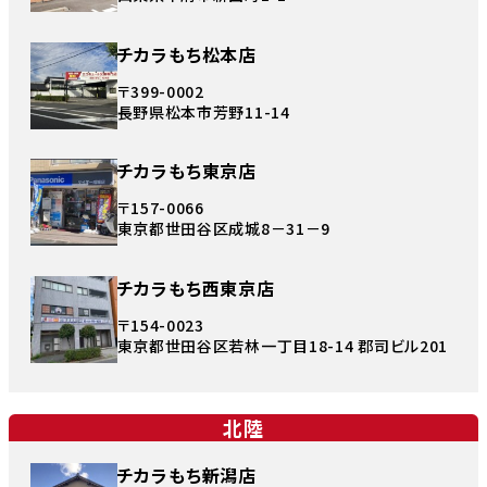
チカラもち松本店
〒399-0002
長野県松本市芳野11-14
チカラもち東京店
〒157-0066
東京都世田谷区成城8－31－9
チカラもち西東京店
〒154-0023
東京都世田谷区若林一丁目18-14 郡司ビル201
北陸
チカラもち新潟店