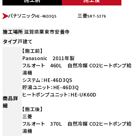
BEFORE
AFTER
パナソニック
三菱
HE-46D3QS
SRT-S376
施工場所
滋賀県栗東市安養寺
タイプ
戸建て
【施工前】
Panasonic 2011年製
フルオート 460L 自然冷媒 CO2ヒートポンプ給
湯機
システム：HE-46D3QS
貯湯ユニット：HE-46D3Q
ヒートポンプユニット：HE-UK60D
商品詳
細
【施工後】
三菱
フルオート 370L 自然冷媒 CO2ヒートポンプ給
湯機