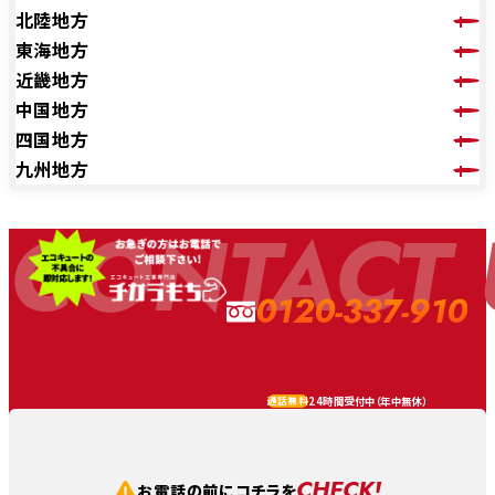
北陸地方
東海地方
近畿地方
中国地方
四国地方
九州地方
CONTACT 
0120-337-910
24時間受付中（
年中無休
）
通話無料
CHECK!
お電話の前にコチラを