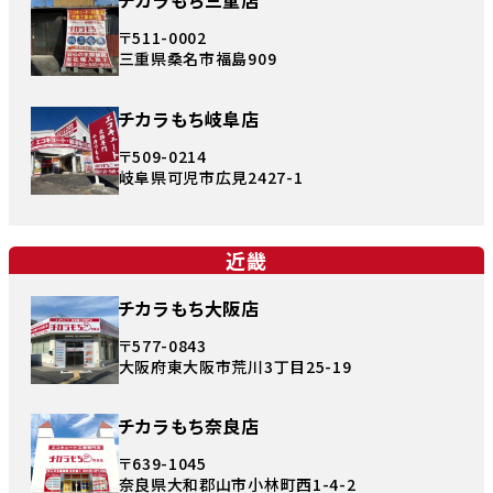
チカラもち三重店
〒511-0002
三重県桑名市福島909
チカラもち岐阜店
〒509-0214
岐阜県可児市広見2427-1
近畿
チカラもち大阪店
〒577-0843
大阪府東大阪市荒川3丁目25-19
チカラもち奈良店
〒639-1045
奈良県大和郡山市小林町西1-4-2