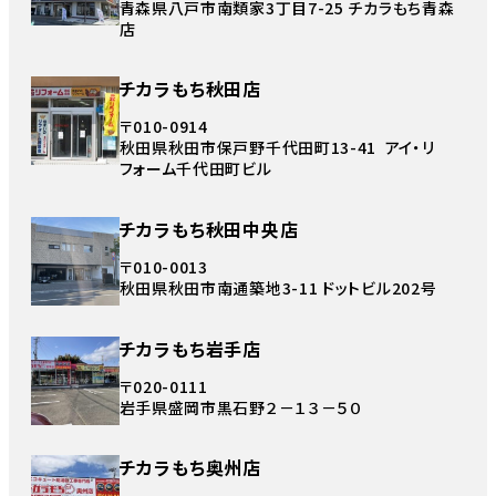
青森県八戸市南類家3丁目7-25 チカラもち青森
店
チカラもち秋田店
〒010-0914
秋田県秋田市保戸野千代田町13-41 アイ・リ
フォーム千代田町ビル
チカラもち秋田中央店
〒010-0013
秋田県秋田市南通築地3-11 ドットビル202号
チカラもち岩手店
〒020-0111
岩手県盛岡市黒石野２－１３－５０
チカラもち奥州店