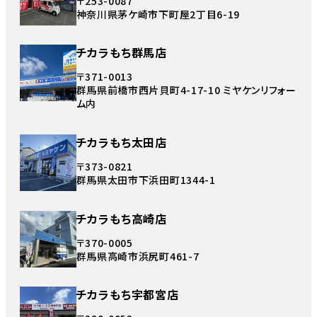
〒253-0087
神奈川県茅ケ崎市下町屋2丁目6-19
チカラもち群馬店
〒371-0013
群馬県前橋市西片貝町4-17-10 ミヤケンリフォー
ム内
チカラもち太田店
〒373-0821
群馬県太田市下浜田町1344-1
チカラもち高崎店
〒370-0005
群馬県高崎市浜尻町461-7
チカラもち宇都宮店