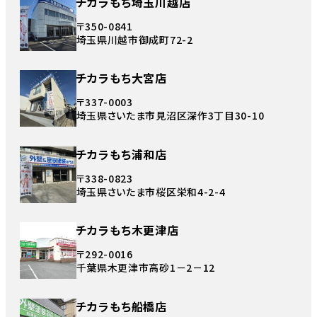
チカラもち埼玉川越店
〒350-0841
埼玉県川越市御成町72-2
チカラもち大宮店
〒337-0003
埼玉県さいたま市見沼区深作3丁目30-10
チカラもち浦和店
〒338-0823
埼玉県さいたま市桜区栄和4-2-4
チカラもち木更津店
〒292-0016
千葉県木更津市高砂1－2－12
チカラもち船橋店