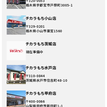
〒320-0053
栃木県宇都宮市戸祭町3005-1
チカラもち小山店
〒329-0201
栃木県小山市粟宮1560
チカラもち茨城店
現在準備中
チカラもち水戸店
〒310-0844
茨城県水戸市住吉町48-10
チカラもち甲府店
〒400-0066
山梨県甲府市新田町1-1