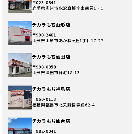
〒023-0841
岩手県奥州市水沢真城宇東鶴巻1‐1
チカラもち山形店
〒990-2481
山形県山形市あかねヶ丘1丁目17-27
チカラもち酒田店
〒998-0858
山形県酒田市緑町18-13
チカラもち福島店
〒960-0113
福島県福島市北矢野目字舘62-4
チカラもち仙台店
〒982-0041