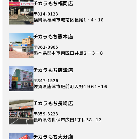
チカラもち福岡店
〒814-0123
福岡県福岡市城南区長尾1‐4‐18
チカラもち熊本店
〒862-0965
熊本県熊本市南区田井島２－３－８
チカラもち唐津店
〒847-1526
佐賀県唐津市肥前町入野１９６１−１６
チカラもち長崎店
〒859-3223
長崎県佐世保市広田1丁目38 - 12
チカラもち大分店