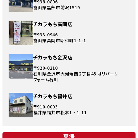
〒938-0806
富山県黒部市前沢1519
チカラもち高岡店
〒933-0946
富山県高岡市昭和町1-1-1
チカラもち金沢店
〒920-0210
石川県金沢市大河端西２丁目45 オリバーリ
フォーム石川
チカラもち福井店
〒910-0003
福井県福井市松本1‐1-11
東海