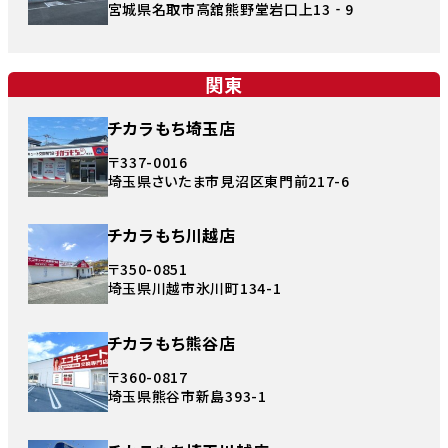
宮城県名取市高舘熊野堂岩口上13‐9
関東
チカラもち埼玉店
〒337-0016
埼玉県さいたま市見沼区東門前217-6
チカラもち川越店
〒350-0851
埼玉県川越市氷川町134-1
チカラもち熊谷店
〒360-0817
埼玉県熊谷市新島393-1