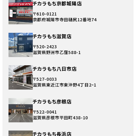
チカラもち京都城陽店
〒610-0121
京都府城陽市寺田樋尻12番地74
チカラもち滋賀店
〒520-2423
滋賀県野洲市乙窪588-1
チカラもち八日市店
〒527-0033
滋賀県東近江市東沖野4丁目2ｰ1
チカラもち彦根店
〒522-0041
滋賀県彦根市平田町438-10
チカラもち長浜店