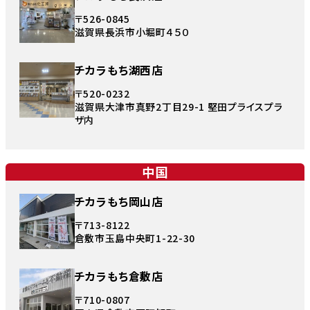
〒526-0845
滋賀県長浜市小堀町４５０
チカラもち湖西店
〒520-0232
滋賀県大津市真野2丁目29-1 堅田プライスプラ
ザ内
中国
チカラもち岡山店
〒713-8122
倉敷市玉島中央町1-22-30
チカラもち倉敷店
〒710-0807