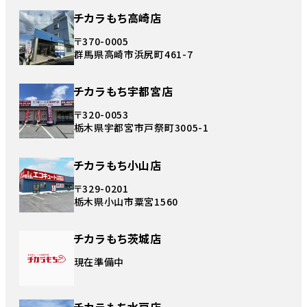
チカラもち高崎店
〒370-0005
群馬県高崎市浜尻町461-7
チカラもち宇都宮店
〒320-0053
栃木県宇都宮市戸祭町3005-1
チカラもち小山店
〒329-0201
栃木県小山市粟宮1560
チカラもち茨城店
現在準備中
チカラもち水戸店