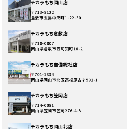
チカラもち岡山店
〒713-8122
倉敷市玉島中央町1-22-30
チカラもち倉敷店
〒710-0807
岡山県倉敷市西阿知町16-2
チカラもち吉備総社店
〒701-1334
岡山県岡山市北区高松原古才592-1
チカラもち笠岡店
〒714-0081
岡山県笠岡市笠岡276-4-5
チカラもち岡山北店