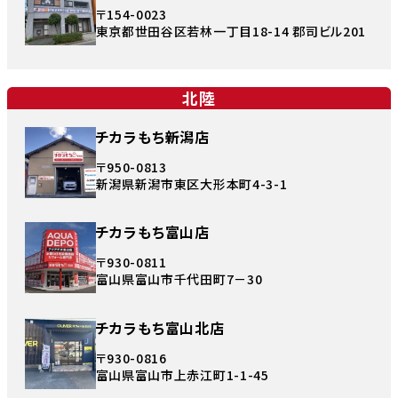
〒154-0023
東京都世田谷区若林一丁目18-14 郡司ビル201
北陸
チカラもち新潟店
〒950-0813
新潟県新潟市東区大形本町4-3-1
チカラもち富山店
〒930-0811
富山県富山市千代田町7－30
チカラもち富山北店
〒930-0816
富山県富山市上赤江町1-1-45