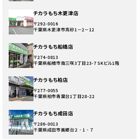
チカラもち木更津店
〒292-0016
千葉県木更津市高砂1－2－12
チカラもち船橋店
〒274-0813
千葉県船橋市南三咲3丁目23-7 SKビル1階
チカラもち柏店
〒277-0055
千葉県柏市青葉台1丁目28-22
チカラもち成田店
〒286-0013
千葉県成田市美郷台２‐1‐７