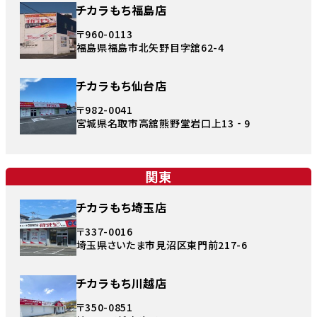
チカラもち福島店
〒960-0113
福島県福島市北矢野目字舘62-4
チカラもち仙台店
〒982-0041
宮城県名取市高舘熊野堂岩口上13‐9
関東
チカラもち埼玉店
〒337-0016
埼玉県さいたま市見沼区東門前217-6
チカラもち川越店
〒350-0851