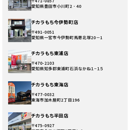
〒471-0857
愛知県豊田市小川町2‐40
チカラもち今伊勢町店
〒491-0051
愛知県一宮市今伊勢町馬寄北塚20－1
チカラもち東浦店
〒470-2103
愛知県知多郡東浦町石浜なかね１−１５
チカラもち東海店
〒477-0032
東海市加木屋町2丁目196
チカラもち半田店
〒475-0927