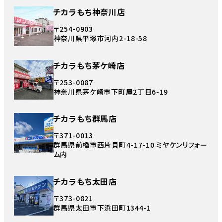
チカラもち神奈川店
〒254-0903
神奈川県平塚市河内2-18-58
チカラもち茅ケ崎店
〒253-0087
神奈川県茅ケ崎市下町屋2丁目6-19
チカラもち群馬店
〒371-0013
群馬県前橋市西片貝町4-17-10 ミヤケンリフォー
ム内
チカラもち太田店
〒373-0821
群馬県太田市下浜田町1344-1