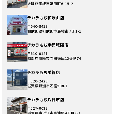
大阪府高槻市富田町6-15-2
チカラもち和歌山店
〒640-8413
和歌山県和歌山市島橋東ノ丁1-1
チカラもち京都城陽店
〒610-0121
京都府城陽市寺田樋尻12番地74
チカラもち滋賀店
〒520-2423
滋賀県野洲市乙窪588-1
チカラもち八日市店
〒527-0033
滋賀県東近江市東沖野4丁目2ｰ1