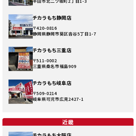
半田市北二ツ坂町2丁目1-3
チカラもち静岡店
〒420-0816
静岡県静岡市葵区沓谷5丁目1-7
チカラもち三重店
〒511-0002
三重県桑名市福島909
チカラもち岐阜店
〒509-0214
岐阜県可児市広見2427-1
近畿
チカラもち大阪店