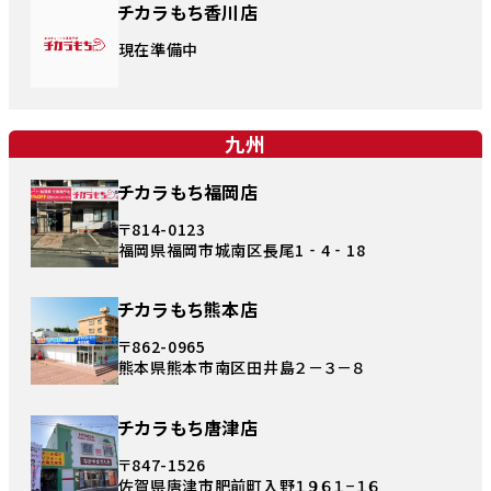
チカラもち香川店
現在準備中
九州
チカラもち福岡店
〒814-0123
福岡県福岡市城南区長尾1‐4‐18
チカラもち熊本店
〒862-0965
熊本県熊本市南区田井島２－３－８
チカラもち唐津店
〒847-1526
佐賀県唐津市肥前町入野１９６１−１６