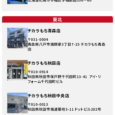
北海道札幌市手稲区手稲前田536－60
東北
チカラもち青森店
〒031-0004
青森県八戸市南類家3丁目7-25 チカラもち青森
店
チカラもち秋田店
〒010-0914
秋田県秋田市保戸野千代田町13-41 アイ・リ
フォーム千代田町ビル
チカラもち秋田中央店
〒010-0013
秋田県秋田市南通築地3-11 ドットビル202号