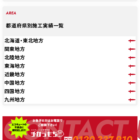
AREA
都道府県別施工実績一覧
北海道・東北地方
関東地方
北陸地方
東海地方
近畿地方
中国地方
四国地方
九州地方
CONTACT 
0120-337-910