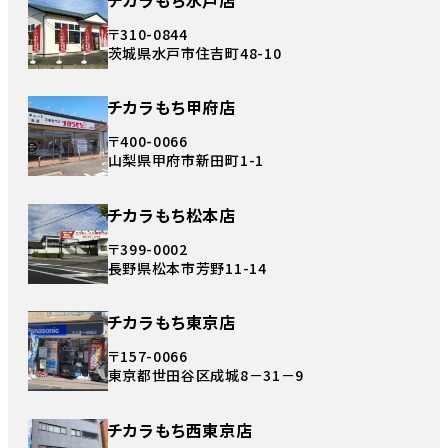
〒310-0844
茨城県水戸市住吉町48-10
チカラもち甲府店
〒400-0066
山梨県甲府市新田町1-1
チカラもち松本店
〒399-0002
長野県松本市芳野11-14
チカラもち東京店
〒157-0066
東京都世田谷区成城8－31－9
チカラもち西東京店