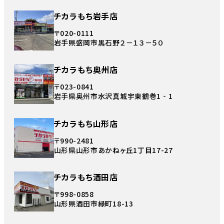
チカラもち岩手店
〒020-0111
岩手県盛岡市黒石野２－１３－５０
チカラもち奥州店
〒023-0841
岩手県奥州市水沢真城宇東鶴巻1‐1
チカラもち山形店
〒990-2481
山形県山形市あかねヶ丘1丁目17-27
チカラもち酒田店
〒998-0858
山形県酒田市緑町18-13