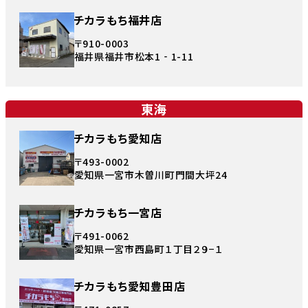
チカラもち福井店
〒910-0003
福井県福井市松本1‐1-11
東海
チカラもち愛知店
〒493-0002
愛知県一宮市木曽川町門間大坪24
チカラもち一宮店
〒491-0062
愛知県一宮市西島町１丁目２９−１
チカラもち愛知豊田店