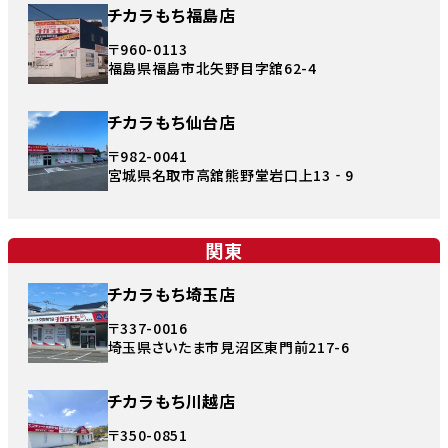
チカラもち福島店
〒960-0113
福島県福島市北矢野目字舘62-4
チカラもち仙台店
〒982-0041
宮城県名取市高舘熊野堂岩口上13‐9
関東
チカラもち埼玉店
〒337-0016
埼玉県さいたま市見沼区東門前217-6
チカラもち川越店
〒350-0851