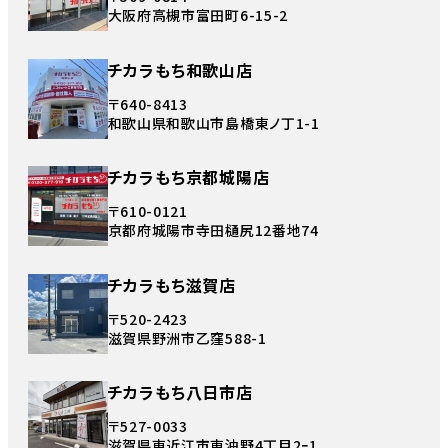
大阪府高槻市富田町6-15-2
チカラもち和歌山店
〒640-8413
和歌山県和歌山市島橋東ノ丁1-1
チカラもち京都城陽店
〒610-0121
京都府城陽市寺田樋尻12番地74
チカラもち滋賀店
〒520-2423
滋賀県野洲市乙窪588-1
チカラもち八日市店
〒527-0033
滋賀県東近江市東沖野4丁目2ｰ1