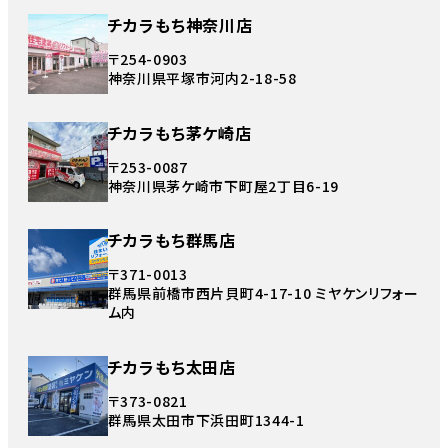
チカラもち神奈川店
〒254-0903
神奈川県平塚市河内2-18-58
チカラもち茅ケ崎店
〒253-0087
神奈川県茅ケ崎市下町屋2丁目6-19
チカラもち群馬店
〒371-0013
群馬県前橋市西片貝町4-17-10 ミヤケンリフォー
ム内
チカラもち太田店
〒373-0821
群馬県太田市下浜田町1344-1