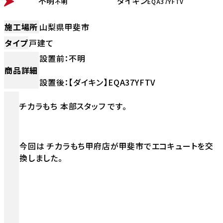
不明
ダイキン
不明
EQA37YFTV
施工場所
山梨県甲斐市
タイプ
戸建て
設置前：不明
商品詳細
設置後：【ダイキン】EQA37YFTV
チカラもち 本部スタッフ です。
今回は チカラもち甲府店が甲斐市でエコキュートを交
換しました。