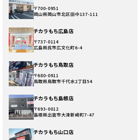
〒700-0951
岡山県岡山市北区田中137-111
チカラもち広島店
〒737-0114
広島県呉市広文化町6-4
チカラもち鳥取店
〒680-0911
鳥取県鳥取市千代水2丁目54
チカラもち島根店
〒693-0012
島根県出雲市大津新崎町7-47
チカラもち山口店