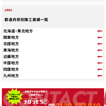
AREA
都道府県別施工実績一覧
北海道・東北地方
関東地方
北陸地方
東海地方
近畿地方
中国地方
四国地方
九州地方
CONTACT 
0120-337-910