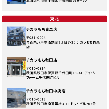
北海道札幌市手稲区手稲前田536－60
東北
チカラもち青森店
〒031-0004
青森県八戸市南類家3丁目7-25 チカラもち青森
店
チカラもち秋田店
〒010-0914
秋田県秋田市保戸野千代田町13-41 アイ・リ
フォーム千代田町ビル
チカラもち秋田中央店
〒010-0013
秋田県秋田市南通築地3-11 ドットビル202号