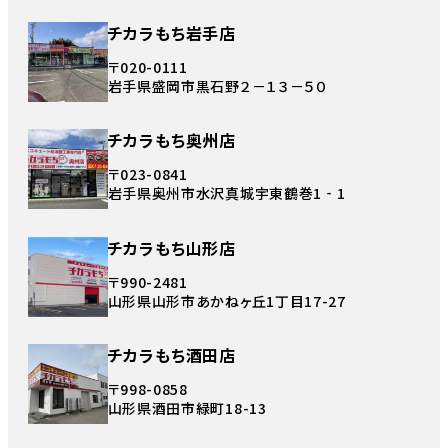
チカラもち岩手店
〒020-0111
岩手県盛岡市黒石野２－１３－５０
チカラもち奥州店
〒023-0841
岩手県奥州市水沢真城宇東鶴巻1‐1
チカラもち山形店
〒990-2481
山形県山形市あかねヶ丘1丁目17-27
チカラもち酒田店
〒998-0858
山形県酒田市緑町18-13