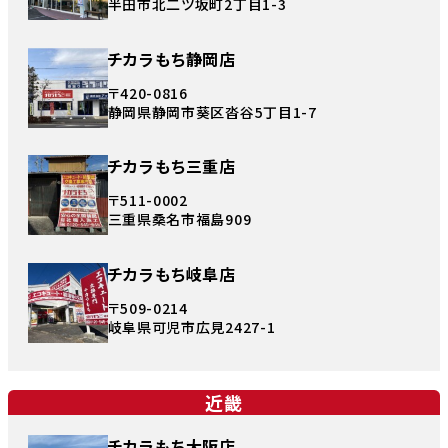
半田市北二ツ坂町2丁目1-3
チカラもち静岡店
〒420-0816
静岡県静岡市葵区沓谷5丁目1-7
チカラもち三重店
〒511-0002
三重県桑名市福島909
チカラもち岐阜店
〒509-0214
岐阜県可児市広見2427-1
近畿
チカラもち大阪店