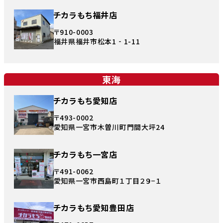
チカラもち福井店
〒910-0003
福井県福井市松本1‐1-11
東海
チカラもち愛知店
〒493-0002
愛知県一宮市木曽川町門間大坪24
チカラもち一宮店
〒491-0062
愛知県一宮市西島町１丁目２９−１
チカラもち愛知豊田店