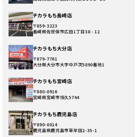
チカラもち長崎店
〒859-3223
長崎県佐世保市広田1丁目38 - 12
チカラもち大分店
〒879-7761
大分県大分市大字中戸次5890番地1
チカラもち宮崎店
〒880-0916
宮崎県宮崎市恒久5744
チカラもち鹿児島店
〒890-0014
鹿児島県鹿児島市草牟田2-35-1