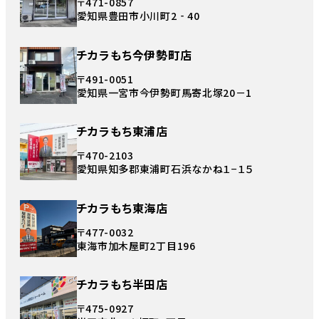
〒471-0857
愛知県豊田市小川町2‐40
チカラもち今伊勢町店
〒491-0051
愛知県一宮市今伊勢町馬寄北塚20－1
チカラもち東浦店
〒470-2103
愛知県知多郡東浦町石浜なかね１−１５
チカラもち東海店
〒477-0032
東海市加木屋町2丁目196
チカラもち半田店
〒475-0927