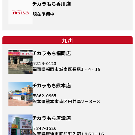
チカラもち香川店
現在準備中
九州
チカラもち福岡店
〒814-0123
福岡県福岡市城南区長尾1‐4‐18
チカラもち熊本店
〒862-0965
熊本県熊本市南区田井島２－３－８
チカラもち唐津店
〒847-1526
佐賀県唐津市肥前町入野１９６１−１６