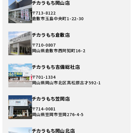
チカラもち岡山店
〒713-8122
倉敷市玉島中央町1-22-30
チカラもち倉敷店
〒710-0807
岡山県倉敷市西阿知町16-2
チカラもち吉備総社店
〒701-1334
岡山県岡山市北区高松原古才592-1
チカラもち笠岡店
〒714-0081
岡山県笠岡市笠岡276-4-5
チカラもち岡山北店