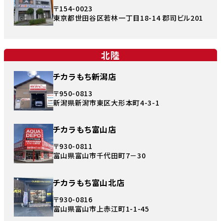
〒154-0023
東京都世田谷区若林一丁目18-14 郡司ビル201
北陸
チカラもち新潟店
〒950-0813
新潟県新潟市東区大形本町4-3-1
チカラもち富山店
〒930-0811
富山県富山市千代田町7－30
チカラもち富山北店
〒930-0816
富山県富山市上赤江町1-1-45