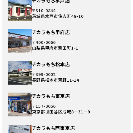
チカラもち水戸店
〒310-0844
茨城県水戸市住吉町48-10
チカラもち甲府店
〒400-0066
山梨県甲府市新田町1-1
チカラもち松本店
〒399-0002
長野県松本市芳野11-14
チカラもち東京店
〒157-0066
東京都世田谷区成城8－31－9
チカラもち西東京店