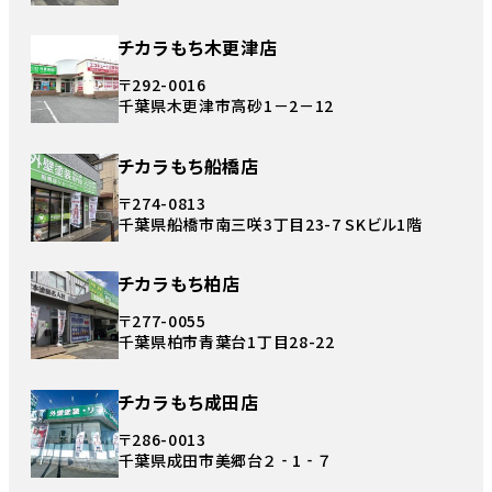
チカラもち木更津店
〒292-0016
千葉県木更津市高砂1－2－12
チカラもち船橋店
〒274-0813
千葉県船橋市南三咲3丁目23-7 SKビル1階
チカラもち柏店
〒277-0055
千葉県柏市青葉台1丁目28-22
チカラもち成田店
〒286-0013
千葉県成田市美郷台２‐1‐７