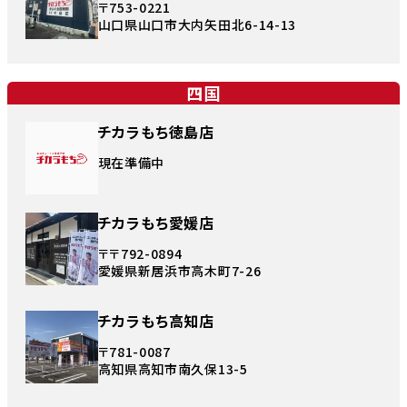
〒753-0221
山口県山口市大内矢田北6-14-13
四国
チカラもち徳島店
現在準備中
チカラもち愛媛店
〒〒792-0894
愛媛県新居浜市高木町7-26
チカラもち高知店
〒781-0087
高知県高知市南久保13-5