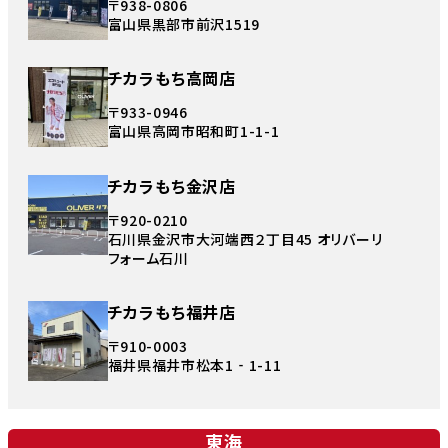
〒938-0806
富山県黒部市前沢1519
チカラもち高岡店
〒933-0946
富山県高岡市昭和町1-1-1
チカラもち金沢店
〒920-0210
石川県金沢市大河端西２丁目45 オリバーリ
フォーム石川
チカラもち福井店
〒910-0003
福井県福井市松本1‐1-11
東海