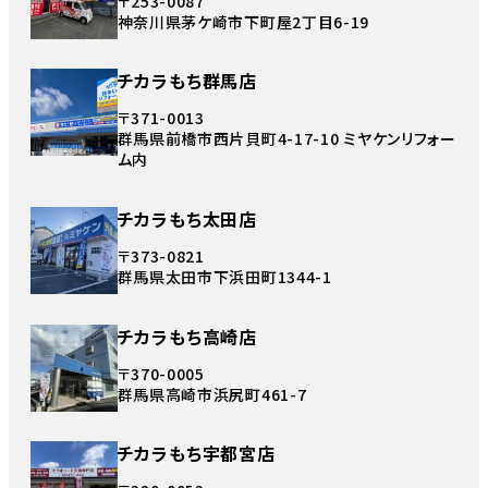
〒253-0087
神奈川県茅ケ崎市下町屋2丁目6-19
チカラもち群馬店
〒371-0013
群馬県前橋市西片貝町4-17-10 ミヤケンリフォー
ム内
チカラもち太田店
〒373-0821
群馬県太田市下浜田町1344-1
チカラもち高崎店
〒370-0005
群馬県高崎市浜尻町461-7
チカラもち宇都宮店