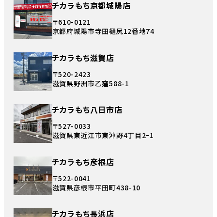
チカラもち京都城陽店
〒610-0121
京都府城陽市寺田樋尻12番地74
チカラもち滋賀店
〒520-2423
滋賀県野洲市乙窪588-1
チカラもち八日市店
〒527-0033
滋賀県東近江市東沖野4丁目2ｰ1
チカラもち彦根店
〒522-0041
滋賀県彦根市平田町438-10
チカラもち長浜店