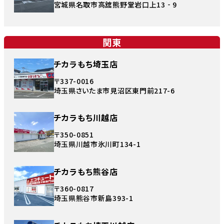
宮城県名取市高舘熊野堂岩口上13‐9
関東
チカラもち埼玉店
〒337-0016
埼玉県さいたま市見沼区東門前217-6
チカラもち川越店
〒350-0851
埼玉県川越市氷川町134-1
チカラもち熊谷店
〒360-0817
埼玉県熊谷市新島393-1