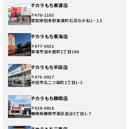
チカラもち東浦店
〒470-2103
愛知県知多郡東浦町石浜なかね１−１５
チカラもち東海店
〒477-0032
東海市加木屋町2丁目196
チカラもち半田店
〒475-0927
半田市北二ツ坂町2丁目1-3
チカラもち静岡店
〒420-0816
静岡県静岡市葵区沓谷5丁目1-7