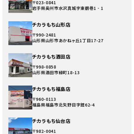
〒023-0841
岩手県奥州市水沢真城宇東鶴巻1‐1
チカラもち山形店
〒990-2481
山形県山形市あかねヶ丘1丁目17-27
チカラもち酒田店
〒998-0858
山形県酒田市緑町18-13
チカラもち福島店
〒960-0113
福島県福島市北矢野目字舘62-4
チカラもち仙台店
〒982-0041