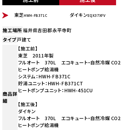
BEFORE
AFTER
東芝
ダイキン
HWH-FB371C
EQX37XFV
施工場所
福井県吉田郡永平寺町
タイプ
戸建て
【施工前】
東芝 2011年製
フルオート 370L エコキュート・自然冷媒 CO2
ヒートポンプ給湯機
システム：HWH-FB371C
貯湯ユニット：HWH-FB371CT
ヒートポンプユニット：HWH-451CU
商品詳
細
【施工後】
ダイキン
フルオート 370L エコキュート・自然冷媒 CO2
ヒートポンプ給湯機