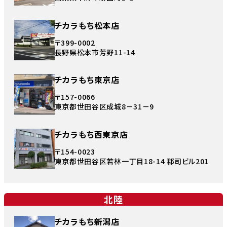
チカラもち松本店
〒399-0002
長野県松本市芳野11-14
チカラもち東京店
〒157-0066
東京都世田谷区成城8－31－9
チカラもち西東京店
〒154-0023
東京都世田谷区若林一丁目18-14 郡司ビル201
北陸
チカラもち新潟店