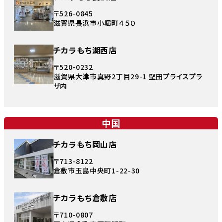
〒526-0845
滋賀県長浜市小堀町４５０
チカラもち湖西店
〒520-0232
滋賀県大津市真野2丁目29-1 堅田プライスプラ
ザ内
中国
チカラもち岡山店
〒713-8122
倉敷市玉島中央町1-22-30
チカラもち倉敷店
〒710-0807