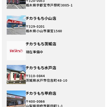
〒320-0053
栃木県宇都宮市戸祭町3005-1
チカラもち小山店
〒329-0201
栃木県小山市粟宮1560
チカラもち茨城店
現在準備中
チカラもち水戸店
〒310-0844
茨城県水戸市住吉町48-10
チカラもち甲府店
〒400-0066
山梨県甲府市新田町1-1