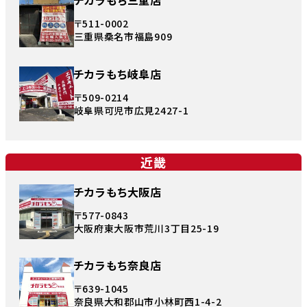
チカラもち三重店
〒511-0002
三重県桑名市福島909
チカラもち岐阜店
〒509-0214
岐阜県可児市広見2427-1
近畿
チカラもち大阪店
〒577-0843
大阪府東大阪市荒川3丁目25-19
チカラもち奈良店
〒639-1045
奈良県大和郡山市小林町西1-4-2