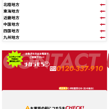
北陸地方
東海地方
近畿地方
中国地方
四国地方
九州地方
CONTACT 
0120-337-910
24時間受付中（
年中無休
）
通話無料
CHECK!
お電話の前にコチラを