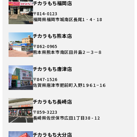
チカラもち福岡店
〒814-0123
福岡県福岡市城南区長尾1‐4‐18
チカラもち熊本店
〒862-0965
熊本県熊本市南区田井島２－３－８
チカラもち唐津店
〒847-1526
佐賀県唐津市肥前町入野１９６１−１６
チカラもち長崎店
〒859-3223
長崎県佐世保市広田1丁目38 - 12
チカラもち大分店