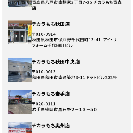
青森県八戸市南類家3丁目7-25 チカラもち青森
店
チカラもち秋田店
〒010-0914
秋田県秋田市保戸野千代田町13-41 アイ・リ
フォーム千代田町ビル
チカラもち秋田中央店
〒010-0013
秋田県秋田市南通築地3-11 ドットビル202号
チカラもち岩手店
〒020-0111
岩手県盛岡市黒石野２－１３－５０
チカラもち奥州店