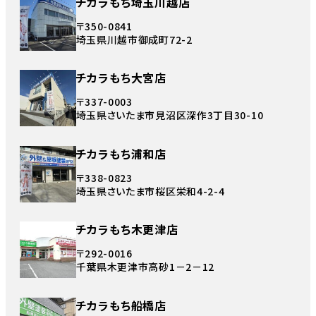
チカラもち埼玉川越店
〒350-0841
埼玉県川越市御成町72-2
チカラもち大宮店
〒337-0003
埼玉県さいたま市見沼区深作3丁目30-10
チカラもち浦和店
〒338-0823
埼玉県さいたま市桜区栄和4-2-4
チカラもち木更津店
〒292-0016
千葉県木更津市高砂1－2－12
チカラもち船橋店