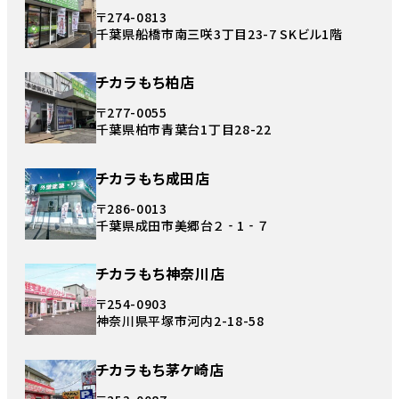
〒274-0813
千葉県船橋市南三咲3丁目23-7 SKビル1階
チカラもち柏店
〒277-0055
千葉県柏市青葉台1丁目28-22
チカラもち成田店
〒286-0013
千葉県成田市美郷台２‐1‐７
チカラもち神奈川店
〒254-0903
神奈川県平塚市河内2-18-58
チカラもち茅ケ崎店