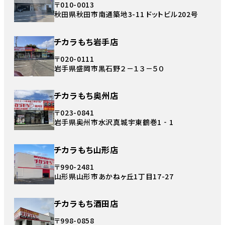
〒010-0013
秋田県秋田市南通築地3-11 ドットビル202号
チカラもち岩手店
〒020-0111
岩手県盛岡市黒石野２－１３－５０
チカラもち奥州店
〒023-0841
岩手県奥州市水沢真城宇東鶴巻1‐1
チカラもち山形店
〒990-2481
山形県山形市あかねヶ丘1丁目17-27
チカラもち酒田店
〒998-0858