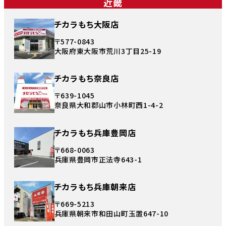
近畿
チカラもち大阪店
〒577-0843
大阪府東大阪市荒川3丁目25-19
チカラもち奈良店
〒639-1045
奈良県大和郡山市小林町西1-4-2
チカラもち兵庫豊岡店
〒668-0063
兵庫県豊岡市正法寺643-1
チカラもち兵庫朝来店
〒669-5213
兵庫県朝来市和田山町玉置647-10