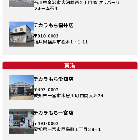
石川県金沢市大河端西２丁目45 オリバーリ
フォーム石川
チカラもち福井店
〒910-0003
福井県福井市松本1‐1-11
東海
チカラもち愛知店
〒493-0002
愛知県一宮市木曽川町門間大坪24
チカラもち一宮店
〒491-0062
愛知県一宮市西島町１丁目２９−１