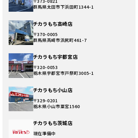
〒373-0821
群馬県太田市下浜田町1344-1
チカラもち高崎店
〒370-0005
群馬県高崎市浜尻町461-7
チカラもち宇都宮店
〒320-0053
栃木県宇都宮市戸祭町3005-1
チカラもち小山店
〒329-0201
栃木県小山市粟宮1560
チカラもち茨城店
現在準備中