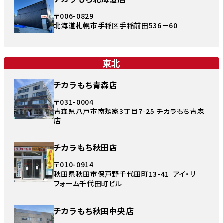
〒006-0829
北海道札幌市手稲区手稲前田536－60
東北
チカラもち青森店
〒031-0004
青森県八戸市南類家3丁目7-25 チカラもち青森
店
チカラもち秋田店
〒010-0914
秋田県秋田市保戸野千代田町13-41 アイ・リ
フォーム千代田町ビル
チカラもち秋田中央店