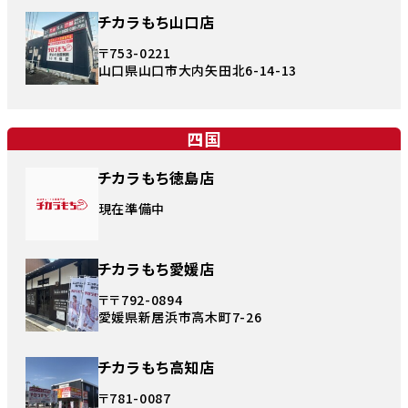
チカラもち山口店
〒753-0221
山口県山口市大内矢田北6-14-13
四国
チカラもち徳島店
現在準備中
チカラもち愛媛店
〒〒792-0894
愛媛県新居浜市高木町7-26
チカラもち高知店
〒781-0087