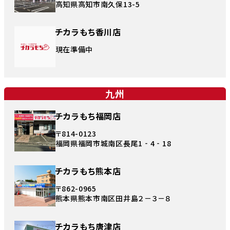
高知県高知市南久保13-5
チカラもち香川店
現在準備中
九州
チカラもち福岡店
〒814-0123
福岡県福岡市城南区長尾1‐4‐18
チカラもち熊本店
〒862-0965
熊本県熊本市南区田井島２－３－８
チカラもち唐津店