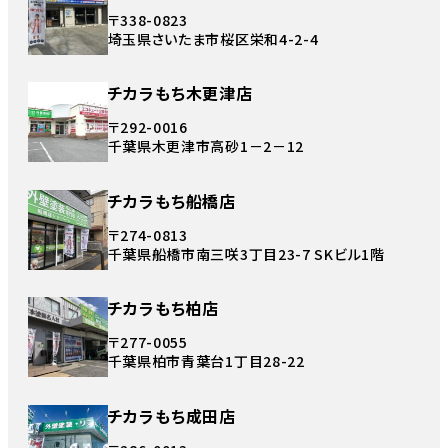
〒338-0823
埼玉県さいたま市桜区栄和4-2-4
チカラもち木更津店
〒292-0016
千葉県木更津市高砂1－2－12
チカラもち船橋店
〒274-0813
千葉県船橋市南三咲3丁目23-7 SKビル1階
チカラもち柏店
〒277-0055
千葉県柏市青葉台1丁目28-22
チカラもち成田店