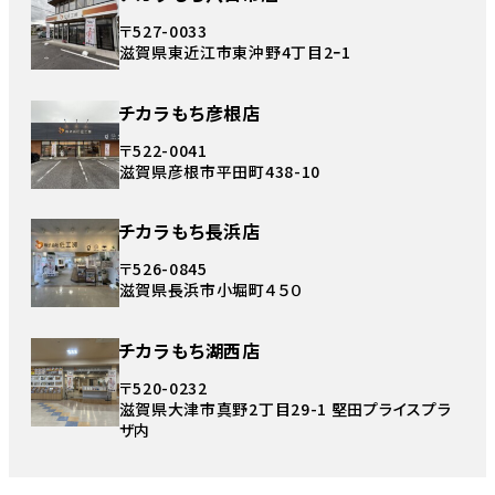
〒527-0033
滋賀県東近江市東沖野4丁目2ｰ1
チカラもち彦根店
〒522-0041
滋賀県彦根市平田町438-10
チカラもち長浜店
〒526-0845
滋賀県長浜市小堀町４５０
チカラもち湖西店
〒520-0232
滋賀県大津市真野2丁目29-1 堅田プライスプラ
ザ内