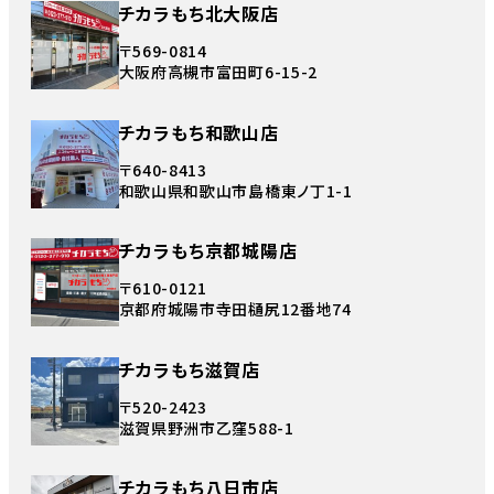
チカラもち北大阪店
〒569-0814
大阪府高槻市富田町6-15-2
チカラもち和歌山店
〒640-8413
和歌山県和歌山市島橋東ノ丁1-1
チカラもち京都城陽店
〒610-0121
京都府城陽市寺田樋尻12番地74
チカラもち滋賀店
〒520-2423
滋賀県野洲市乙窪588-1
チカラもち八日市店