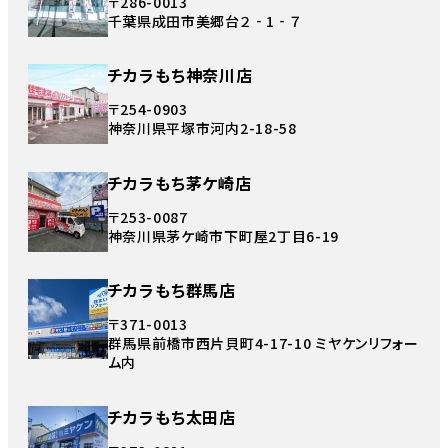
〒286-0013
千葉県成田市美郷台２‐1‐７
チカラもち神奈川店
〒254-0903
神奈川県平塚市河内2-18-58
チカラもち茅ケ崎店
〒253-0087
神奈川県茅ケ崎市下町屋2丁目6-19
チカラもち群馬店
〒371-0013
群馬県前橋市西片貝町4-17-10 ミヤケンリフォー
ム内
チカラもち太田店