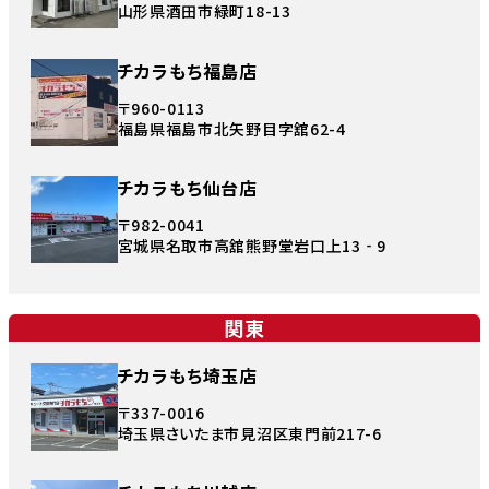
山形県酒田市緑町18-13
チカラもち福島店
〒960-0113
福島県福島市北矢野目字舘62-4
チカラもち仙台店
〒982-0041
宮城県名取市高舘熊野堂岩口上13‐9
関東
チカラもち埼玉店
〒337-0016
埼玉県さいたま市見沼区東門前217-6