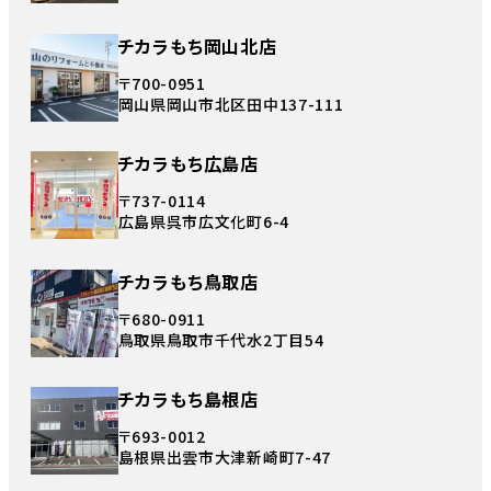
チカラもち岡山北店
〒700-0951
岡山県岡山市北区田中137-111
チカラもち広島店
〒737-0114
広島県呉市広文化町6-4
チカラもち鳥取店
〒680-0911
鳥取県鳥取市千代水2丁目54
チカラもち島根店
〒693-0012
島根県出雲市大津新崎町7-47