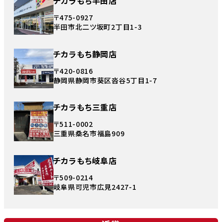
チカラもち半田店
〒475-0927
半田市北二ツ坂町2丁目1-3
チカラもち静岡店
〒420-0816
静岡県静岡市葵区沓谷5丁目1-7
チカラもち三重店
〒511-0002
三重県桑名市福島909
チカラもち岐阜店
〒509-0214
岐阜県可児市広見2427-1