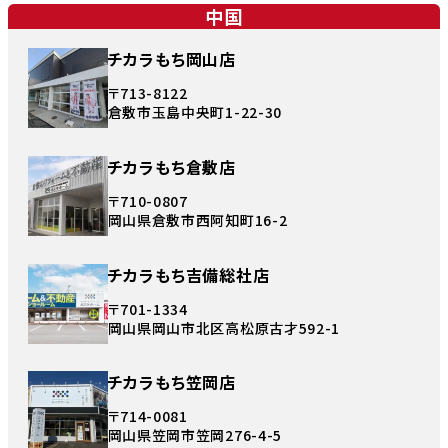
中国
チカラもち岡山店
〒713-8122
倉敷市玉島中央町1-22-30
チカラもち倉敷店
〒710-0807
岡山県倉敷市西阿知町16-2
チカラもち吉備総社店
〒701-1334
岡山県岡山市北区高松原古才592-1
チカラもち笠岡店
〒714-0081
岡山県笠岡市笠岡276-4-5