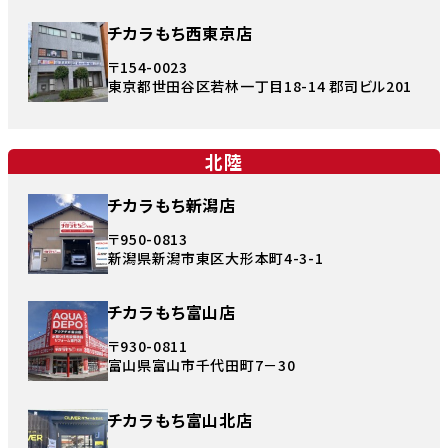
チカラもち西東京店
〒154-0023
東京都世田谷区若林一丁目18-14 郡司ビル201
北陸
チカラもち新潟店
〒950-0813
新潟県新潟市東区大形本町4-3-1
チカラもち富山店
〒930-0811
富山県富山市千代田町7－30
チカラもち富山北店