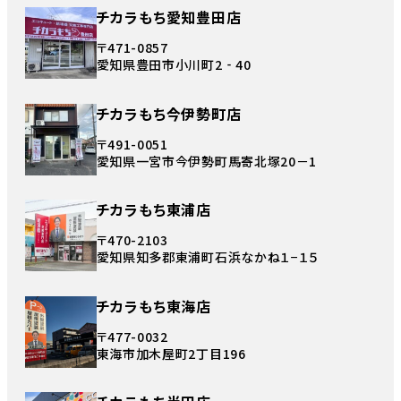
チカラもち愛知豊田店
〒471-0857
愛知県豊田市小川町2‐40
チカラもち今伊勢町店
〒491-0051
愛知県一宮市今伊勢町馬寄北塚20－1
チカラもち東浦店
〒470-2103
愛知県知多郡東浦町石浜なかね１−１５
チカラもち東海店
〒477-0032
東海市加木屋町2丁目196