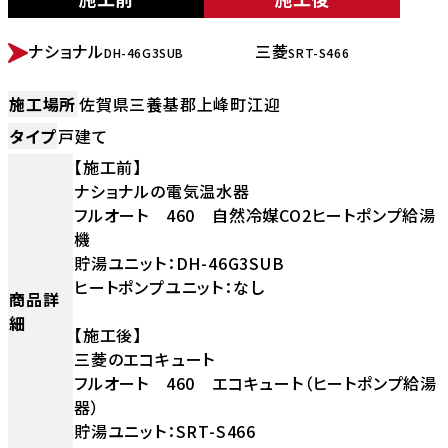
BEFORE
AFTER
ナショナル
三菱
DH-46G3SUB
SRT-S466
施工場所
佐賀県三養基郡上峰町江迎
タイプ
戸建て
【施工前】
ナショナルの電気温水器
フルオート 460 自然冷媒CO2ヒートポンプ給湯
機
貯湯ユニット：DH-46G3SUB
ヒートポンプユニット：なし
商品詳
細
【施工後】
三菱のエコキュート
フルオート 460 エコキュート（ヒートポンプ給湯
器）
貯湯ユニット：SRT-S466