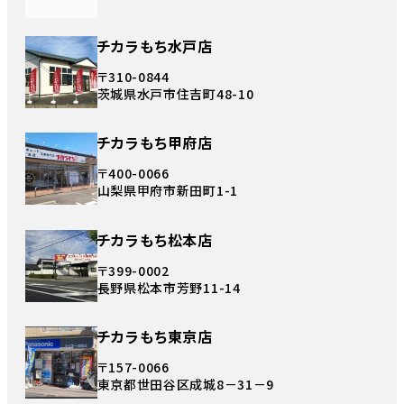
チカラもち水戸店
〒310-0844
茨城県水戸市住吉町48-10
チカラもち甲府店
〒400-0066
山梨県甲府市新田町1-1
チカラもち松本店
〒399-0002
長野県松本市芳野11-14
チカラもち東京店
〒157-0066
東京都世田谷区成城8－31－9