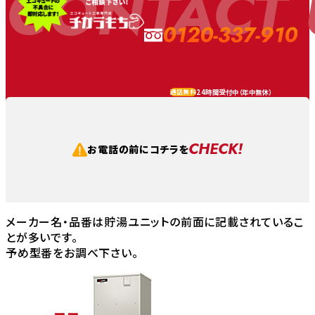
CONTACT 
0120-337-910
24時間受付中（
年中無休
）
通話無料
CHECK!
お電話の前にコチラを
メーカー名・品番は貯湯ユニットの前面に記載されているこ
とが多いです。
予め型番をお調べ下さい。