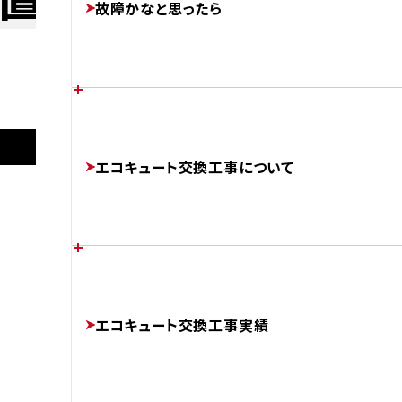
故障かなと思ったら
FEATURES
あなたの家に最適なエコキュートは？
施工後
各メーカーのエラーコード
エコキュート交換工事について
CHOOSE
ERROR-CODE
AFTER
日立
BHP-FN37XU
補助金制度について
エコキュートのかしこい使い方
チカラもちが選ばれる理由
SUBSIDIES
エコキュート交換工事実績
BETTER
ABOUT