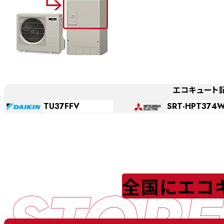
エコキュート
TU37FFV
SRT-HPT374
STORE
全国にエコ