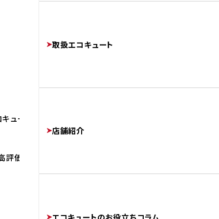
よくあるご質問
修理・交換でかかる費用相場
工事完了までの流れ
FAQ
PRICE
取扱エコキュート
FLOW
運営会社
キュートへの交換 事例を紹介します。
COMPANY
店舗紹介
高評価を頂いています。
協力業者様募集
SUBCONTRACTORS
エコキュートのお役立ちコラム