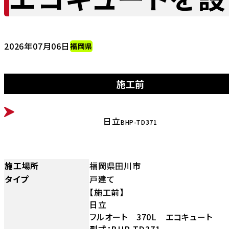
2026年07月06日
福岡県
施工前
BEFORE
日立
BHP-TD371
施工場所
福岡県田川市
タイプ
戸建て
【施工前】
日立
フルオート 370L エコキュート
型式：BHP-TD371