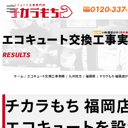
0120-337
24時間受付中（
年中
エコキュート交換工事
通話無料
RESULTS
ホーム
エコキュート交換工事実績
九州地方
福岡県
チカラもち 福岡店が
チカラもち 福岡
エコキュートを設