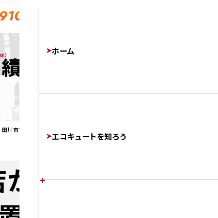
-910
ホーム
無休
）
実績
 田川市で 日立製のエコキュートを設置しました。
エコキュートを知ろう
店が 田川市で 日
置しました。
エコキュートの特徴