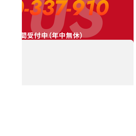
 US
20-337-910
24時間受付中（
年中無休
）
料