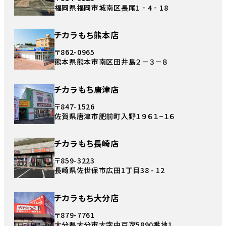
福岡県福岡市城南区長尾1‐4‐18
チカラもち熊本店
〒862-0965
熊本県熊本市南区田井島２－３－８
チカラもち唐津店
〒847-1526
佐賀県唐津市肥前町入野１９６１−１６
チカラもち長崎店
〒859-3223
長崎県佐世保市広田1丁目38 - 12
チカラもち大分店
〒879-7761
大分県大分市大字中戸次5890番地1