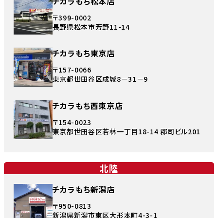
チカラもち松本店
〒399-0002
長野県松本市芳野11-14
チカラもち東京店
〒157-0066
東京都世田谷区成城8－31－9
チカラもち西東京店
〒154-0023
東京都世田谷区若林一丁目18-14 郡司ビル201
北陸
チカラもち新潟店
〒950-0813
新潟県新潟市東区大形本町4-3-1