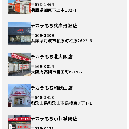
〒673-1464
兵庫県加東市上中182-1
チカラもち兵庫丹波店
〒669-3309
兵庫県丹波市柏原町柏原2622-6
チカラもち北大阪店
〒569-0814
大阪府高槻市富田町6-15-2
チカラもち和歌山店
〒640-8413
和歌山県和歌山市島橋東ノ丁1-1
チカラもち京都城陽店
〒610-0121