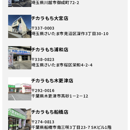
埼玉県川越市御成町72-2
チカラもち大宮店
〒337-0003
埼玉県さいたま市見沼区深作3丁目30-10
チカラもち浦和店
〒338-0823
埼玉県さいたま市桜区栄和4-2-4
チカラもち木更津店
〒292-0016
千葉県木更津市高砂1－2－12
チカラもち船橋店
〒274-0813
千葉県船橋市南三咲3丁目23-7 SKビル1階