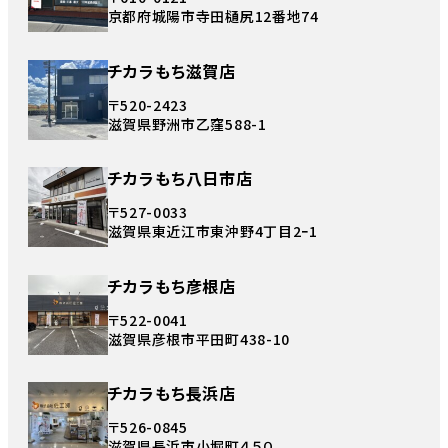
京都府城陽市寺田樋尻12番地74
チカラもち滋賀店
〒520-2423
滋賀県野洲市乙窪588-1
チカラもち八日市店
〒527-0033
滋賀県東近江市東沖野4丁目2ｰ1
チカラもち彦根店
〒522-0041
滋賀県彦根市平田町438-10
チカラもち長浜店
〒526-0845
滋賀県長浜市小堀町４５０