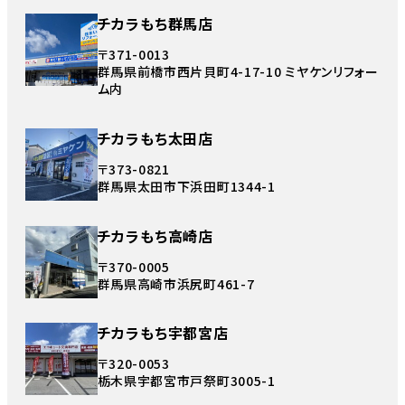
チカラもち群馬店
〒371-0013
群馬県前橋市西片貝町4-17-10 ミヤケンリフォー
ム内
チカラもち太田店
〒373-0821
群馬県太田市下浜田町1344-1
チカラもち高崎店
〒370-0005
群馬県高崎市浜尻町461-7
チカラもち宇都宮店
〒320-0053
栃木県宇都宮市戸祭町3005-1