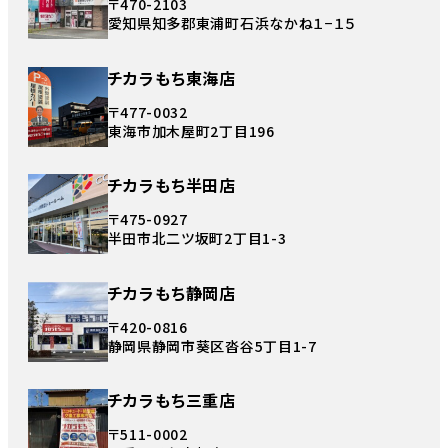
〒470-2103
愛知県知多郡東浦町石浜なかね１−１５
チカラもち東海店
〒477-0032
東海市加木屋町2丁目196
チカラもち半田店
〒475-0927
半田市北二ツ坂町2丁目1-3
チカラもち静岡店
〒420-0816
静岡県静岡市葵区沓谷5丁目1-7
チカラもち三重店
〒511-0002