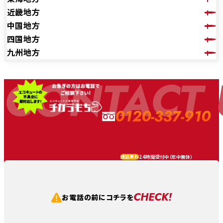
近畿地方
中国地方
四国地方
九州地方
CONTACT 
0120-337-910
24時間受付中（
年中無休
）
通話無料
CHECK!
お電話の前にコチラを