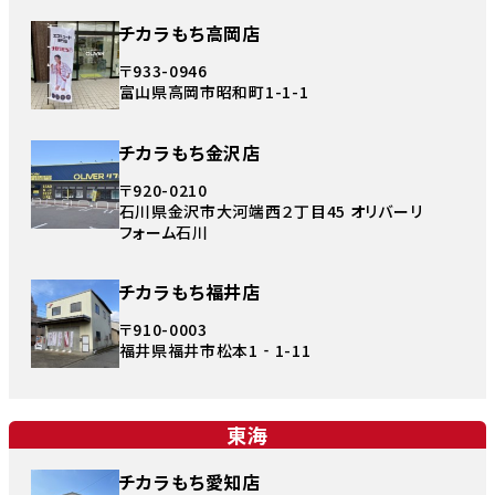
チカラもち高岡店
〒933-0946
富山県高岡市昭和町1-1-1
チカラもち金沢店
〒920-0210
石川県金沢市大河端西２丁目45 オリバーリ
フォーム石川
チカラもち福井店
〒910-0003
福井県福井市松本1‐1-11
東海
チカラもち愛知店