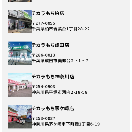
チカラもち柏店
〒277-0055
千葉県柏市青葉台1丁目28-22
チカラもち成田店
〒286-0013
千葉県成田市美郷台２‐1‐７
チカラもち神奈川店
〒254-0903
神奈川県平塚市河内2-18-58
チカラもち茅ケ崎店
〒253-0087
神奈川県茅ケ崎市下町屋2丁目6-19