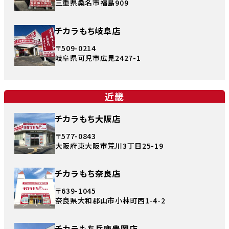
三重県桑名市福島909
チカラもち岐阜店
〒509-0214
岐阜県可児市広見2427-1
近畿
チカラもち大阪店
〒577-0843
大阪府東大阪市荒川3丁目25-19
チカラもち奈良店
〒639-1045
奈良県大和郡山市小林町西1-4-2
チカラもち兵庫豊岡店