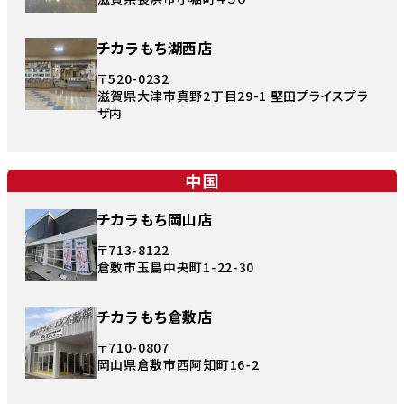
チカラもち湖西店
〒520-0232
滋賀県大津市真野2丁目29-1 堅田プライスプラ
ザ内
中国
チカラもち岡山店
〒713-8122
倉敷市玉島中央町1-22-30
チカラもち倉敷店
〒710-0807
岡山県倉敷市西阿知町16-2