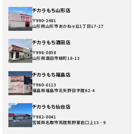
チカラもち山形店
〒990-2481
山形県山形市あかねヶ丘1丁目17-27
チカラもち酒田店
〒998-0858
山形県酒田市緑町18-13
チカラもち福島店
〒960-0113
福島県福島市北矢野目字舘62-4
チカラもち仙台店
〒982-0041
宮城県名取市高舘熊野堂岩口上13‐9