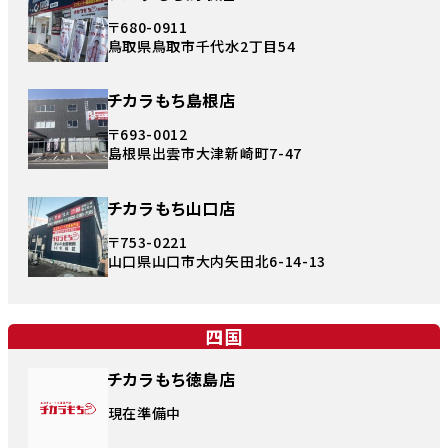
〒680-0911
鳥取県鳥取市千代水2丁目54
チカラもち島根店
〒693-0012
島根県出雲市大津新崎町7-47
チカラもち山口店
〒753-0221
山口県山口市大内矢田北6-14-13
四国
チカラもち徳島店
現在準備中