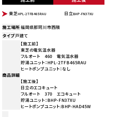
BEFORE
AFTER
東芝
日立
HPL-2TFB465RAU
BHP-FN37XU
施工場所
福岡県那珂川市西隈
タイプ
戸建て
【施工前】
東芝の電気温水器
フルオート 460 電気温水器
貯湯ユニット：HPL-2TFB465RAU
ヒートポンプユニット：なし
商品詳細
【施工後】
日立のエコキュート
フルオート 370 エコキュート
貯湯ユニット：BHP-FN37XU
ヒートポンプユニット:BHP-HAD45W