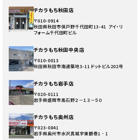
チカラもち秋田店
〒010-0914
秋田県秋田市保戸野千代田町13-41 アイ・リ
フォーム千代田町ビル
チカラもち秋田中央店
〒010-0013
秋田県秋田市南通築地3-11 ドットビル202号
チカラもち岩手店
〒020-0111
岩手県盛岡市黒石野２－１３－５０
チカラもち奥州店
〒023-0841
岩手県奥州市水沢真城宇東鶴巻1‐1