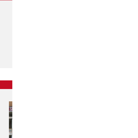
東北
チカラもち秋田店
〒010-0914
秋田県秋田市保戸野千代田町13-41
アイ・リフォーム千代田町ビル