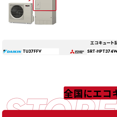
エコキュート
TU37FFV
SRT-HPT374
STORE
全国にエコ