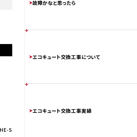
故障かなと思ったら
FEATURES
あなたの家に最適なエコキュートは？
施工後
各メーカーのエラーコード
エコキュート交換工事について
CHOOSE
ERROR-CODE
AFTER
パナソニック
HE-S37LQS
補助金制度について
エコキュートのかしこい使い方
チカラもちが選ばれる理由
SUBSIDIES
エコキュート交換工事実績
BETTER
ABOUT
HE-S37LQS