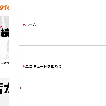
-910
ホーム
無休
）
実績
が 前橋市荒口町で エコキュートを交換
エコキュートを知ろう
店が 前橋市荒口町
エコキュートの特徴