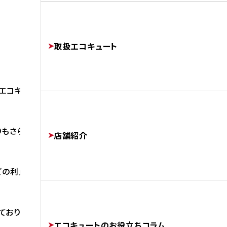
よくあるご質問
修理・交換でかかる費用相場
工事完了までの流れ
FAQ
PRICE
取扱エコキュート
FLOW
エコキュートを交換しました。
運営会社
COMPANY
りもさらに進化した
店舗紹介
どの利点があります。
協力業者様募集
SUBCONTRACTORS
ており、
エコキュートのお役立ちコラム