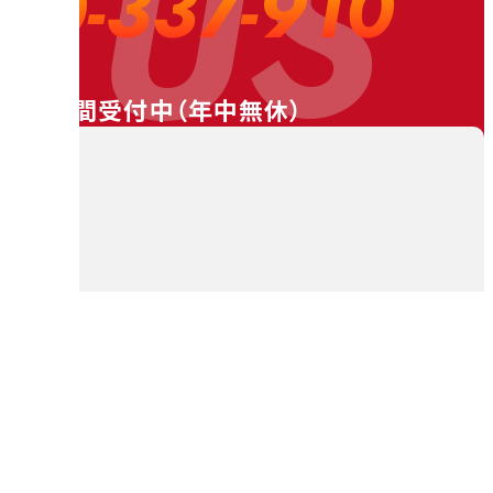
 US
20-337-910
24時間受付中（
年中無休
）
料