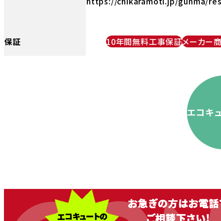
https://chikaramoti.jp/gunma/re
保証
10年間無料工事保証
メーカー
エコキ