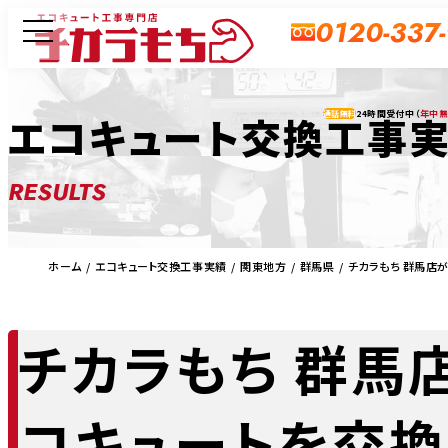
0120-337
24時間受付中（
年中
エコキュート交換工事
通話無料
RESULTS
ホーム
エコキュート交換工事実績
関東地方
群馬県
チカラもち 群馬店
チカラもち 群馬
コキュートを交換