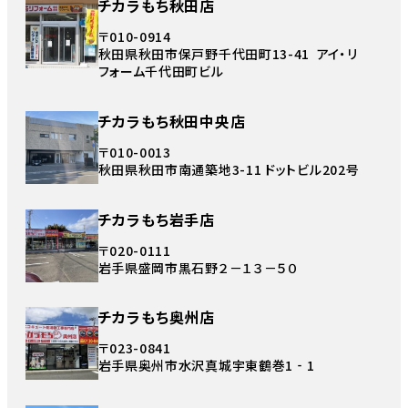
チカラもち秋田店
〒010-0914
秋田県秋田市保戸野千代田町13-41 アイ・リ
フォーム千代田町ビル
チカラもち秋田中央店
〒010-0013
秋田県秋田市南通築地3-11 ドットビル202号
チカラもち岩手店
〒020-0111
岩手県盛岡市黒石野２－１３－５０
チカラもち奥州店
〒023-0841
岩手県奥州市水沢真城宇東鶴巻1‐1