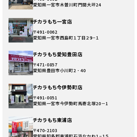
愛知県一宮市木曽川町門間大坪24
チカラもち一宮店
〒491-0062
愛知県一宮市西島町１丁目２９−１
チカラもち愛知豊田店
〒471-0857
愛知県豊田市小川町2‐40
チカラもち今伊勢町店
〒491-0051
愛知県一宮市今伊勢町馬寄北塚20－1
チカラもち東浦店
〒470-2103
愛知県知多郡東浦町石浜なかね１−１５