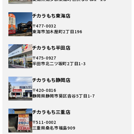
チカラもち東海店
〒477-0032
東海市加木屋町2丁目196
チカラもち半田店
〒475-0927
半田市北二ツ坂町2丁目1-3
チカラもち静岡店
〒420-0816
静岡県静岡市葵区沓谷5丁目1-7
チカラもち三重店
〒511-0002
三重県桑名市福島909