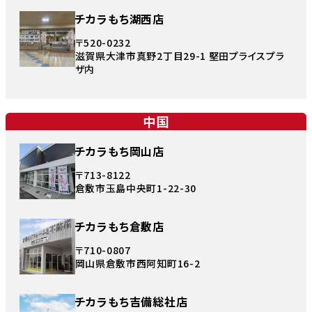
チカラもち湖西店
〒520-0232
滋賀県大津市真野2丁目29-1 堅田プライスプラ
ザ内
中国
チカラもち岡山店
〒713-8122
倉敷市玉島中央町1-22-30
チカラもち倉敷店
〒710-0807
岡山県倉敷市西阿知町16-2
チカラもち吉備総社店