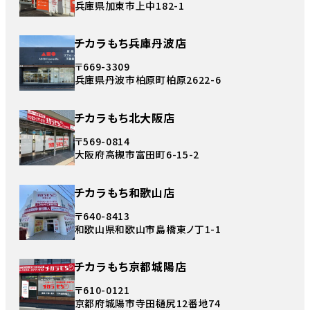
兵庫県加東市上中182-1
チカラもち兵庫丹波店
〒669-3309
兵庫県丹波市柏原町柏原2622-6
チカラもち北大阪店
〒569-0814
大阪府高槻市富田町6-15-2
チカラもち和歌山店
〒640-8413
和歌山県和歌山市島橋東ノ丁1-1
チカラもち京都城陽店
〒610-0121
京都府城陽市寺田樋尻12番地74