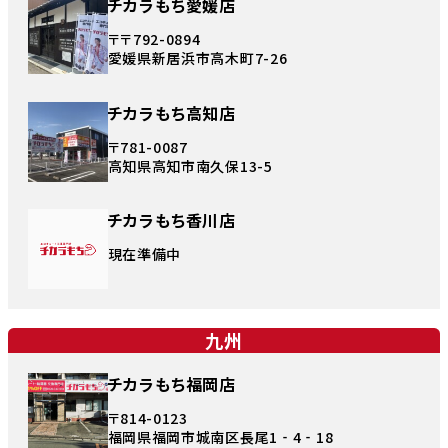
チカラもち愛媛店
〒〒792-0894
愛媛県新居浜市高木町7-26
チカラもち高知店
〒781-0087
高知県高知市南久保13-5
チカラもち香川店
現在準備中
九州
チカラもち福岡店
〒814-0123
福岡県福岡市城南区長尾1‐4‐18