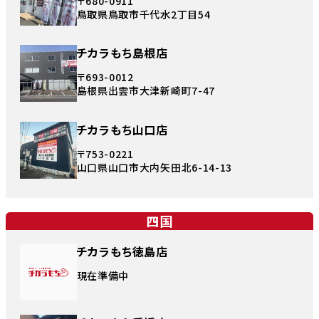
〒680-0911
鳥取県鳥取市千代水2丁目54
チカラもち島根店
〒693-0012
島根県出雲市大津新崎町7-47
チカラもち山口店
〒753-0221
山口県山口市大内矢田北6-14-13
四国
チカラもち徳島店
現在準備中