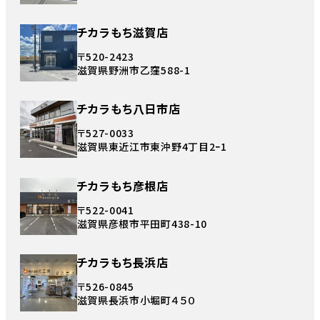
チカラもち滋賀店
〒520-2423
滋賀県野洲市乙窪588-1
チカラもち八日市店
〒527-0033
滋賀県東近江市東沖野4丁目2ｰ1
チカラもち彦根店
〒522-0041
滋賀県彦根市平田町438-10
チカラもち長浜店
〒526-0845
滋賀県長浜市小堀町４５０