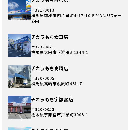
チカラもち群馬店
〒371-0013
群馬県前橋市西片貝町4-17-10 ミヤケンリフォー
ム内
チカラもち太田店
〒373-0821
群馬県太田市下浜田町1344-1
チカラもち高崎店
〒370-0005
群馬県高崎市浜尻町461-7
チカラもち宇都宮店
〒320-0053
栃木県宇都宮市戸祭町3005-1