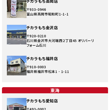
チカラもち高岡店
〒933-0946
富山県高岡市昭和町1-1-1
チカラもち金沢店
〒920-0210
石川県金沢市大河端西２丁目45 オリバーリ
フォーム石川
チカラもち福井店
〒910-0003
福井県福井市松本1‐1-11
東海
チカラもち愛知店
〒493-0002