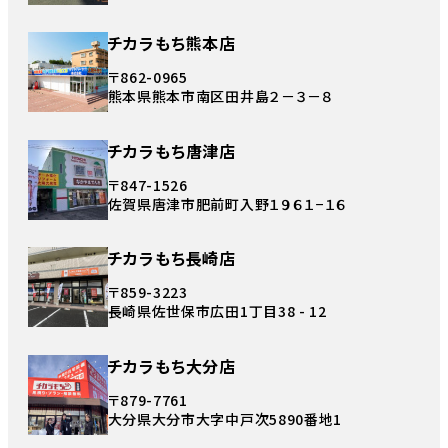
チカラもち熊本店
〒862-0965
熊本県熊本市南区田井島２－３－８
チカラもち唐津店
〒847-1526
佐賀県唐津市肥前町入野１９６１−１６
チカラもち長崎店
〒859-3223
長崎県佐世保市広田1丁目38 - 12
チカラもち大分店
〒879-7761
大分県大分市大字中戸次5890番地1