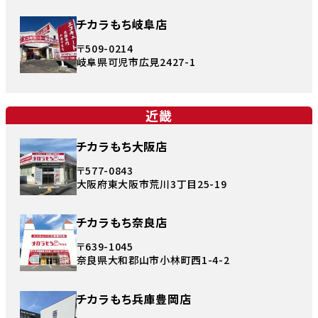
チカラもち岐阜店
〒509-0214
岐阜県可児市広見2427-1
近畿
チカラもち大阪店
〒577-0843
大阪府東大阪市荒川3丁目25-19
チカラもち奈良店
〒639-1045
奈良県大和郡山市小林町西1-4-2
チカラもち兵庫豊岡店