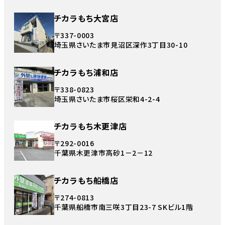
チカラもち大宮店
〒337-0003
埼玉県さいたま市見沼区深作3丁目30-10
チカラもち浦和店
〒338-0823
埼玉県さいたま市桜区栄和4-2-4
チカラもち木更津店
〒292-0016
千葉県木更津市高砂1－2－12
チカラもち船橋店
〒274-0813
千葉県船橋市南三咲3丁目23-7 SKビル1階