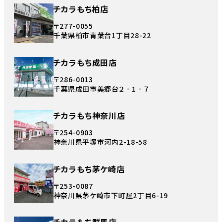
チカラもち柏店
〒277-0055
千葉県柏市青葉台1丁目28-22
チカラもち成田店
〒286-0013
千葉県成田市美郷台２‐1‐７
チカラもち神奈川店
〒254-0903
神奈川県平塚市河内2-18-58
チカラもち茅ケ崎店
〒253-0087
神奈川県茅ケ崎市下町屋2丁目6-19