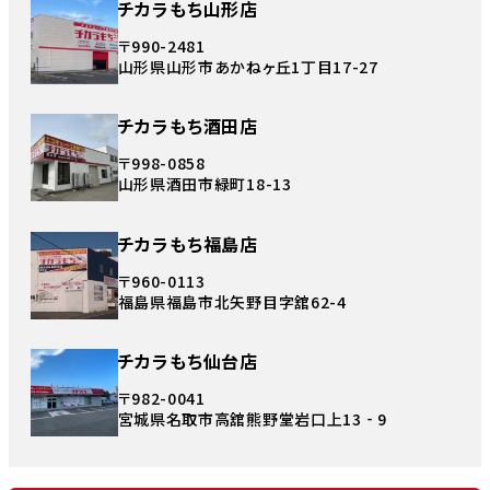
チカラもち山形店
〒990-2481
山形県山形市あかねヶ丘1丁目17-27
チカラもち酒田店
〒998-0858
山形県酒田市緑町18-13
チカラもち福島店
〒960-0113
福島県福島市北矢野目字舘62-4
チカラもち仙台店
〒982-0041
宮城県名取市高舘熊野堂岩口上13‐9