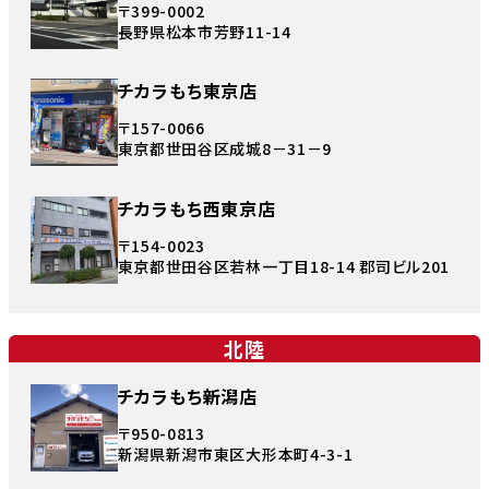
〒399-0002
長野県松本市芳野11-14
チカラもち東京店
〒157-0066
東京都世田谷区成城8－31－9
チカラもち西東京店
〒154-0023
東京都世田谷区若林一丁目18-14 郡司ビル201
北陸
チカラもち新潟店
〒950-0813
新潟県新潟市東区大形本町4-3-1