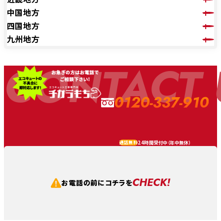
中国地方
四国地方
九州地方
CONTACT 
0120-337-910
24時間受付中（
年中無休
）
通話無料
CHECK!
お電話の前にコチラを