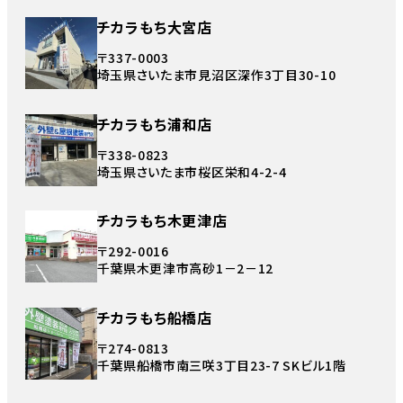
チカラもち大宮店
〒337-0003
埼玉県さいたま市見沼区深作3丁目30-10
チカラもち浦和店
〒338-0823
埼玉県さいたま市桜区栄和4-2-4
チカラもち木更津店
〒292-0016
千葉県木更津市高砂1－2－12
チカラもち船橋店
〒274-0813
千葉県船橋市南三咲3丁目23-7 SKビル1階