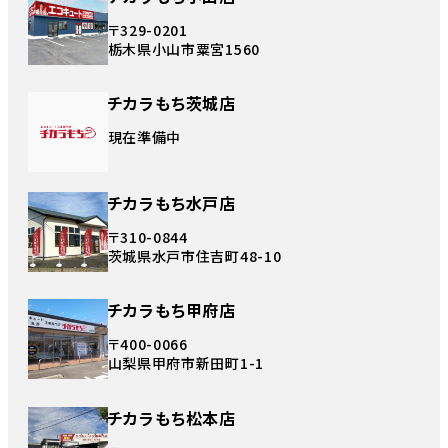
〒329-0201
栃木県小山市粟宮1560
チカラもち茨城店
現在準備中
チカラもち水戸店
〒310-0844
茨城県水戸市住吉町48-10
チカラもち甲府店
〒400-0066
山梨県甲府市新田町1-1
チカラもち松本店