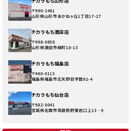
チカラもち山形店
〒990-2481
山形県山形市あかねヶ丘1丁目17-27
チカラもち酒田店
〒998-0858
山形県酒田市緑町18-13
チカラもち福島店
〒960-0113
福島県福島市北矢野目字舘62-4
チカラもち仙台店
〒982-0041
宮城県名取市高舘熊野堂岩口上13‐9