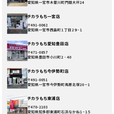
愛知県一宮市木曽川町門間大坪24
チカラもち一宮店
〒491-0062
愛知県一宮市西島町１丁目２９−１
チカラもち愛知豊田店
〒471-0857
愛知県豊田市小川町2‐40
チカラもち今伊勢町店
〒491-0051
愛知県一宮市今伊勢町馬寄北塚20－1
チカラもち東浦店
〒470-2103
愛知県知多郡東浦町石浜なかね１−１５