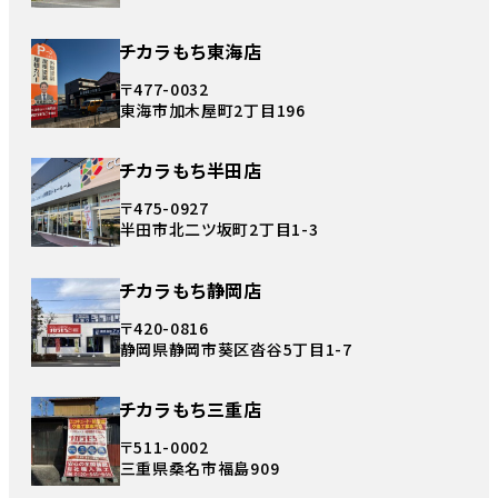
チカラもち東海店
〒477-0032
東海市加木屋町2丁目196
チカラもち半田店
〒475-0927
半田市北二ツ坂町2丁目1-3
チカラもち静岡店
〒420-0816
静岡県静岡市葵区沓谷5丁目1-7
チカラもち三重店
〒511-0002
三重県桑名市福島909