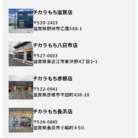
チカラもち滋賀店
〒520-2423
滋賀県野洲市乙窪588-1
チカラもち八日市店
〒527-0033
滋賀県東近江市東沖野4丁目2ｰ1
チカラもち彦根店
〒522-0041
滋賀県彦根市平田町438-10
チカラもち長浜店
〒526-0845
滋賀県長浜市小堀町４５０