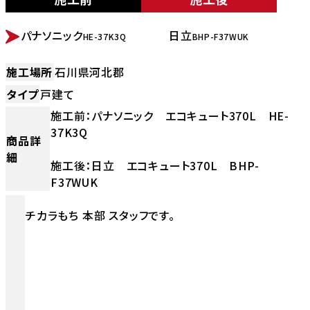
BEFORE
AFTER
パナソニック
日立
HE-37K3Q
BHP-F37WUK
施工場所
石川県河北郡
タイプ
戸建て
施工前：パナソニック エコキュート370L HE-
37K3Q
商品詳
細
施工後：日立 エコキュート370L BHP-
F37WUK
チカラもち 本部 スタッフです。