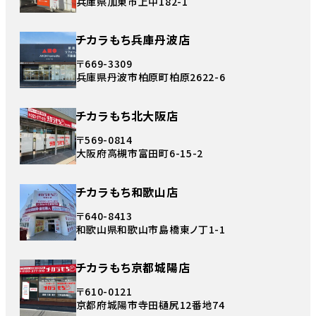
兵庫県加東市上中182-1
チカラもち兵庫丹波店
〒669-3309
兵庫県丹波市柏原町柏原2622-6
チカラもち北大阪店
〒569-0814
大阪府高槻市富田町6-15-2
チカラもち和歌山店
〒640-8413
和歌山県和歌山市島橋東ノ丁1-1
チカラもち京都城陽店
〒610-0121
京都府城陽市寺田樋尻12番地74