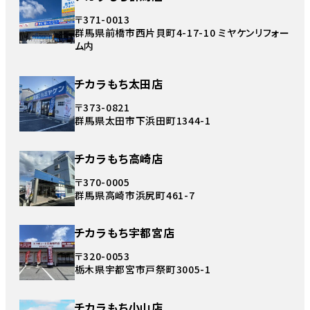
〒371-0013
群馬県前橋市西片貝町4-17-10 ミヤケンリフォー
ム内
チカラもち太田店
〒373-0821
群馬県太田市下浜田町1344-1
チカラもち高崎店
〒370-0005
群馬県高崎市浜尻町461-7
チカラもち宇都宮店
〒320-0053
栃木県宇都宮市戸祭町3005-1
チカラもち小山店