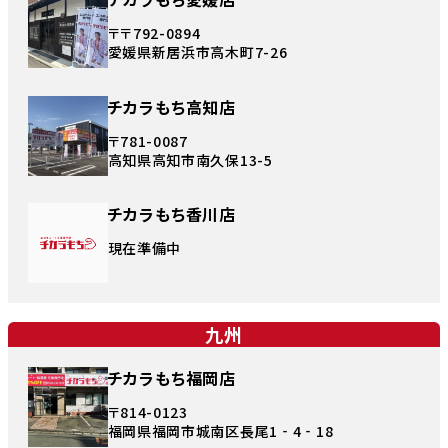
〒〒792-0894
愛媛県新居浜市高木町7-26
チカラもち高知店
〒781-0087
高知県高知市南久保13-5
チカラもち香川店
現在準備中
九州
チカラもち福岡店
〒814-0123
福岡県福岡市城南区長尾1‐4‐18