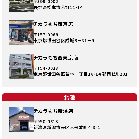
〒399-0002
長野県松本市芳野11-14
チカラもち東京店
〒157-0066
東京都世田谷区成城8－31－9
チカラもち西東京店
〒154-0023
東京都世田谷区若林一丁目18-14 郡司ビル201
北陸
チカラもち新潟店
〒950-0813
新潟県新潟市東区大形本町4-3-1