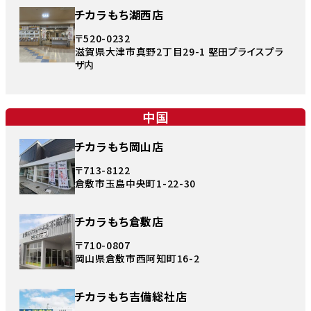
チカラもち湖西店
〒520-0232
滋賀県大津市真野2丁目29-1 堅田プライスプラ
ザ内
中国
チカラもち岡山店
〒713-8122
倉敷市玉島中央町1-22-30
チカラもち倉敷店
〒710-0807
岡山県倉敷市西阿知町16-2
チカラもち吉備総社店