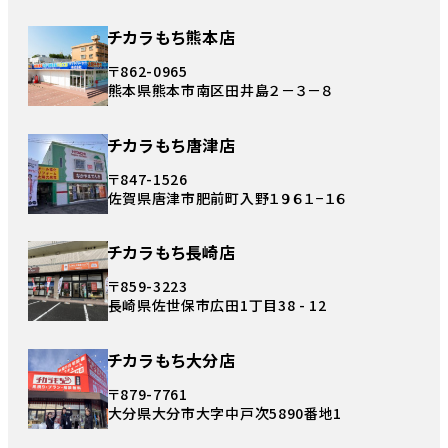
チカラもち熊本店
〒862-0965
熊本県熊本市南区田井島２－３－８
チカラもち唐津店
〒847-1526
佐賀県唐津市肥前町入野１９６１−１６
チカラもち長崎店
〒859-3223
長崎県佐世保市広田1丁目38 - 12
チカラもち大分店
〒879-7761
大分県大分市大字中戸次5890番地1