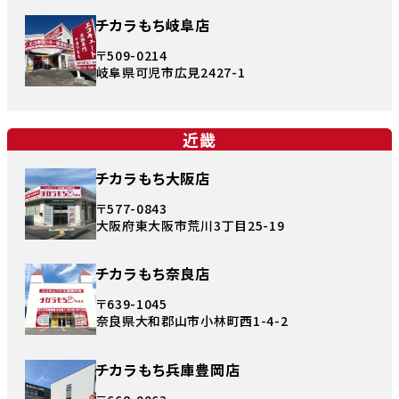
チカラもち岐阜店
〒509-0214
岐阜県可児市広見2427-1
近畿
チカラもち大阪店
〒577-0843
大阪府東大阪市荒川3丁目25-19
チカラもち奈良店
〒639-1045
奈良県大和郡山市小林町西1-4-2
チカラもち兵庫豊岡店