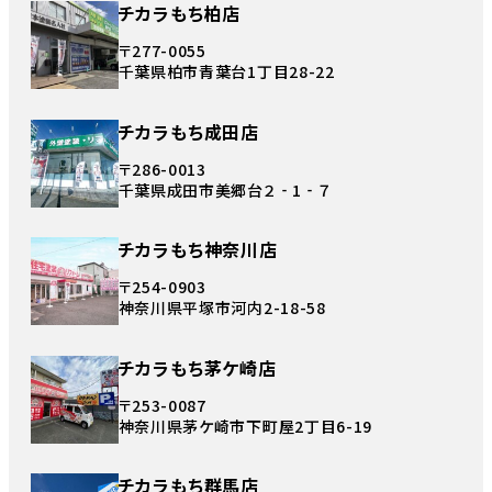
チカラもち柏店
〒277-0055
千葉県柏市青葉台1丁目28-22
チカラもち成田店
〒286-0013
千葉県成田市美郷台２‐1‐７
チカラもち神奈川店
〒254-0903
神奈川県平塚市河内2-18-58
チカラもち茅ケ崎店
〒253-0087
神奈川県茅ケ崎市下町屋2丁目6-19
チカラもち群馬店