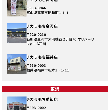
〒933-0946
富山県高岡市昭和町1-1-1
チカラもち金沢店
〒920-0210
石川県金沢市大河端西２丁目45 オリバーリ
フォーム石川
チカラもち福井店
〒910-0003
福井県福井市松本1‐1-11
東海
チカラもち愛知店
〒493-0002