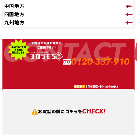
中国地方
四国地方
九州地方
CONTACT 
0120-337-910
24時間受付中（
年中無休
）
通話無料
CHECK!
お電話の前にコチラを