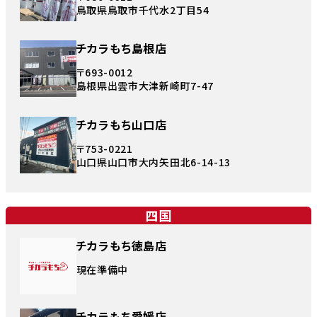
鳥取県鳥取市千代水2丁目54
チカラもち島根店
〒693-0012
島根県出雲市大津新崎町7-47
チカラもち山口店
〒753-0221
山口県山口市大内矢田北6-14-13
四国
チカラもち徳島店
現在準備中
チカラもち愛媛店