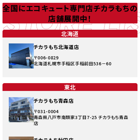
STORE LI
全国にエコキュート専門店チカラもちの
店舗展開中！
北海道
チカラもち北海道店
〒006-0829
北海道札幌市手稲区手稲前田536－60
東北
チカラもち青森店
〒031-0004
青森県八戸市南類家3丁目7-25 チカラもち青森
店