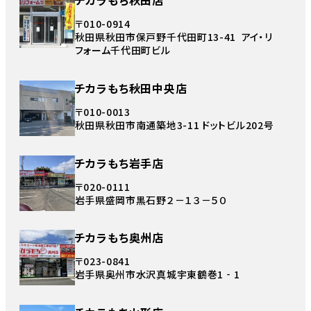
チカラもち秋田店
〒010-0914
秋田県秋田市保戸野千代田町13-41 アイ・リ
フォーム千代田町ビル
チカラもち秋田中央店
〒010-0013
秋田県秋田市南通築地3-11 ドットビル202号
チカラもち岩手店
〒020-0111
岩手県盛岡市黒石野２－１３－５０
チカラもち奥州店
〒023-0841
岩手県奥州市水沢真城宇東鶴巻1‐1