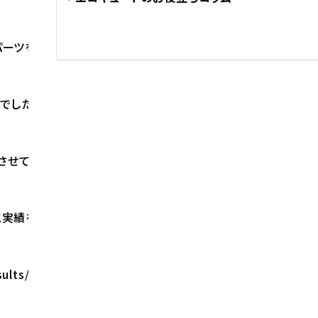
ーツを追加してコロナ製の設置も可能です。
でしたら
させて頂きます。
実績をご覧ください。
sults/2747/