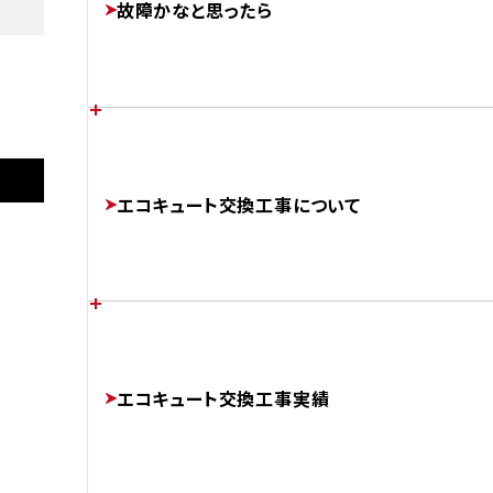
故障かなと思ったら
FEATURES
あなたの家に最適なエコキュートは？
施工後
各メーカーのエラーコード
エコキュート交換工事について
CHOOSE
ERROR-CODE
AFTER
コロナ
CHP-46AZ1K
補助金制度について
エコキュートのかしこい使い方
チカラもちが選ばれる理由
SUBSIDIES
エコキュート交換工事実績
BETTER
ABOUT