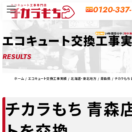
0120-337
24時間受付中（
年中
エコキュート交換工事
通話無料
RESULTS
ホーム
エコキュート交換工事実績
北海道・東北地方
青森県
チカラもち
チカラもち 青森
トを交換