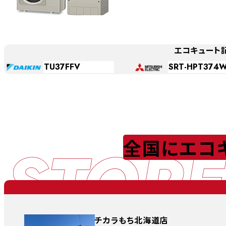
エコキュート
TU37FFV
SRT-HPT374
STORE
全国にエコ
チカラもち北海道店