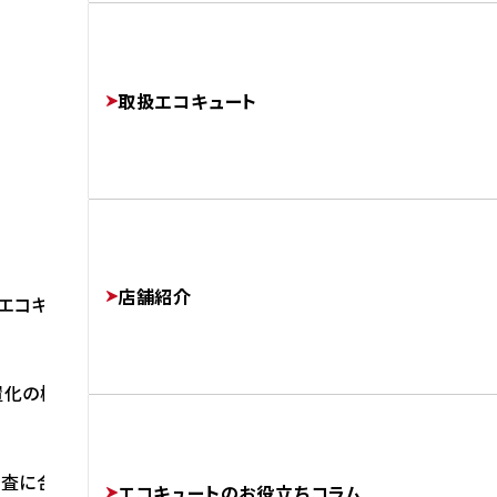
よくあるご質問
修理・交換でかかる費用相場
工事完了までの流れ
FAQ
PRICE
取扱エコキュート
FLOW
運営会社
COMPANY
店舗紹介
エコキュートを交換しました。
化の機種が限られてしまいます。
協力業者様募集
SUBCONTRACTORS
査に合格したら設置可能な機種が存在します。
エコキュートのお役立ちコラム