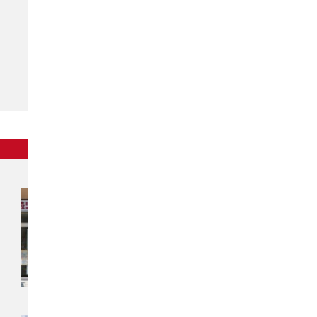
東北
チカラもち秋田店
〒010-0914
秋田県秋田市保戸野千代田町13-41
アイ・リフォーム千代田町ビル