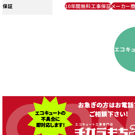
保証
10年間無料工事保証
メーカー
エコキ
CON