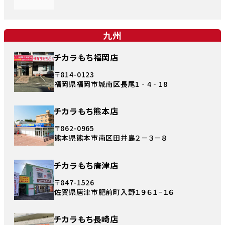
九州
チカラもち福岡店
〒814-0123
福岡県福岡市城南区長尾1‐4‐18
チカラもち熊本店
〒862-0965
熊本県熊本市南区田井島２－３－８
チカラもち唐津店
〒847-1526
佐賀県唐津市肥前町入野１９６１−１６
チカラもち長崎店