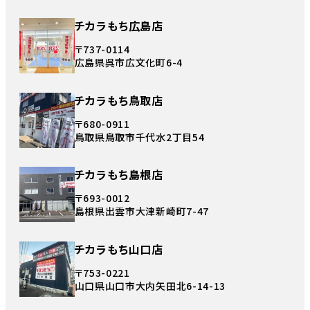
チカラもち広島店
〒737-0114
広島県呉市広文化町6-4
チカラもち鳥取店
〒680-0911
鳥取県鳥取市千代水2丁目54
チカラもち島根店
〒693-0012
島根県出雲市大津新崎町7-47
チカラもち山口店
〒753-0221
山口県山口市大内矢田北6-14-13