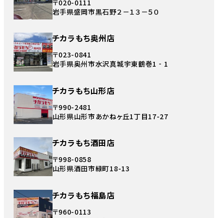
〒020-0111
岩手県盛岡市黒石野２－１３－５０
チカラもち奥州店
〒023-0841
岩手県奥州市水沢真城宇東鶴巻1‐1
チカラもち山形店
〒990-2481
山形県山形市あかねヶ丘1丁目17-27
チカラもち酒田店
〒998-0858
山形県酒田市緑町18-13
チカラもち福島店
〒960-0113