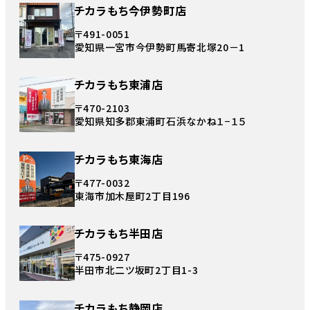
チカラもち今伊勢町店
〒491-0051
愛知県一宮市今伊勢町馬寄北塚20－1
チカラもち東浦店
〒470-2103
愛知県知多郡東浦町石浜なかね１−１５
チカラもち東海店
〒477-0032
東海市加木屋町2丁目196
チカラもち半田店
〒475-0927
半田市北二ツ坂町2丁目1-3
チカラもち静岡店