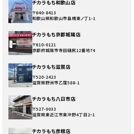
チカラもち和歌山店
〒640-8413
和歌山県和歌山市島橋東ノ丁1-1
チカラもち京都城陽店
〒610-0121
京都府城陽市寺田樋尻12番地74
チカラもち滋賀店
〒520-2423
滋賀県野洲市乙窪588-1
チカラもち八日市店
〒527-0033
滋賀県東近江市東沖野4丁目2ｰ1
チカラもち彦根店