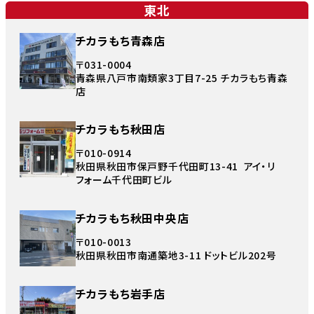
東北
チカラもち青森店
〒031-0004
青森県八戸市南類家3丁目7-25 チカラもち青森
店
チカラもち秋田店
〒010-0914
秋田県秋田市保戸野千代田町13-41 アイ・リ
フォーム千代田町ビル
チカラもち秋田中央店
〒010-0013
秋田県秋田市南通築地3-11 ドットビル202号
チカラもち岩手店