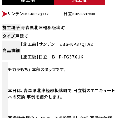
BEFORE
AFTER
サンデン
日立
EBS-KP37QTA2
BHP-FG37XUK
施工場所
青森県北津軽郡板柳町
タイプ
戸建て
【施工前】サンデン EBS-KP37QTA2
商品詳細
【施工後】日立 BHP-FG37XUK
チカラもち」 本部スタッフです。
本日は、青森県北津軽郡板柳町で 日立製のエコキュート
への交換 事例を紹介します。
寒冷地仕様のエコキュートを設置でしたが、寒冷地仕様