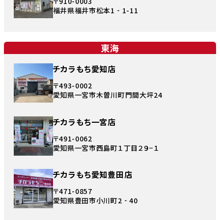
〒910-0003
福井県福井市松本1‐1-11
東海
チカラもち愛知店
〒493-0002
愛知県一宮市木曽川町門間大坪24
チカラもち一宮店
〒491-0062
愛知県一宮市西島町１丁目２９−１
チカラもち愛知豊田店
〒471-0857
愛知県豊田市小川町2‐40