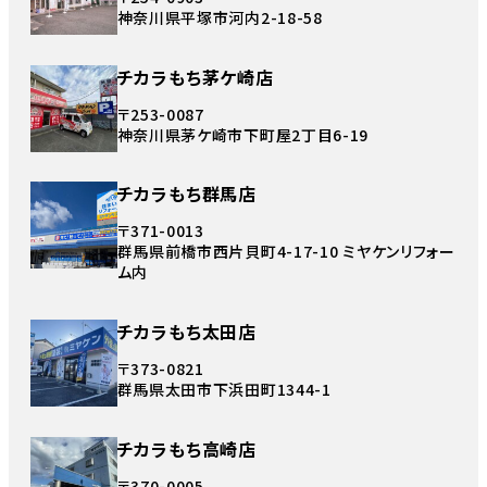
神奈川県平塚市河内2-18-58
チカラもち茅ケ崎店
〒253-0087
神奈川県茅ケ崎市下町屋2丁目6-19
チカラもち群馬店
〒371-0013
群馬県前橋市西片貝町4-17-10 ミヤケンリフォー
ム内
チカラもち太田店
〒373-0821
群馬県太田市下浜田町1344-1
チカラもち高崎店
〒370-0005