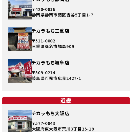
〒420-0816
静岡県静岡市葵区沓谷5丁目1-7
チカラもち三重店
〒511-0002
三重県桑名市福島909
チカラもち岐阜店
〒509-0214
岐阜県可児市広見2427-1
近畿
チカラもち大阪店
〒577-0843
大阪府東大阪市荒川3丁目25-19