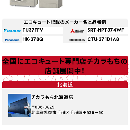
エコキュート記載のメーカー名と品番例
TU37FFV
SRT-HPT374WF
HK-378Q
CTU-371D1A8
STORE LI
全国にエコキュート専門店チカラもちの
店舗展開中！
北海道
チカラもち北海道店
〒006-0829
北海道札幌市手稲区手稲前田536－60