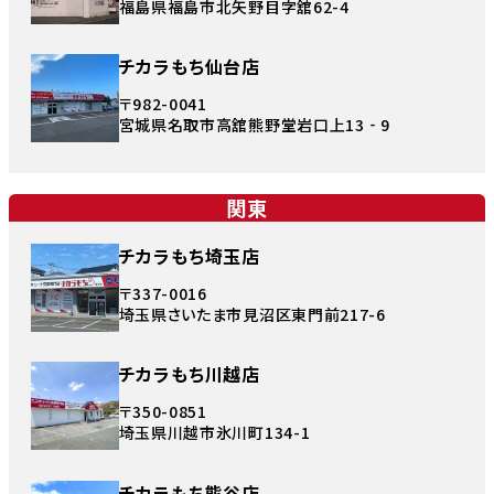
福島県福島市北矢野目字舘62-4
チカラもち仙台店
〒982-0041
宮城県名取市高舘熊野堂岩口上13‐9
関東
チカラもち埼玉店
〒337-0016
埼玉県さいたま市見沼区東門前217-6
チカラもち川越店
〒350-0851
埼玉県川越市氷川町134-1
チカラもち熊谷店