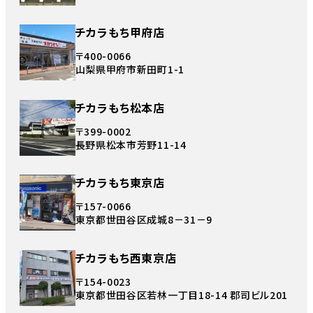
チカラもち甲府店
〒400-0066
山梨県甲府市新田町1-1
チカラもち松本店
〒399-0002
長野県松本市芳野11-14
チカラもち東京店
〒157-0066
東京都世田谷区成城8－31－9
チカラもち西東京店
〒154-0023
東京都世田谷区若林一丁目18-14 郡司ビル201