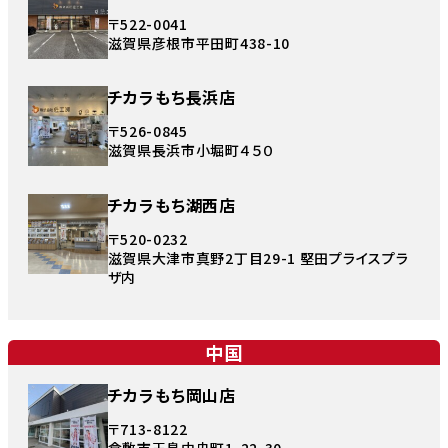
〒522-0041
滋賀県彦根市平田町438-10
チカラもち長浜店
〒526-0845
滋賀県長浜市小堀町４５０
チカラもち湖西店
〒520-0232
滋賀県大津市真野2丁目29-1 堅田プライスプラ
ザ内
中国
チカラもち岡山店
〒713-8122