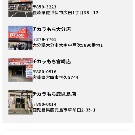
〒859-3223
長崎県佐世保市広田1丁目38 - 12
チカラもち大分店
〒879-7761
大分県大分市大字中戸次5890番地1
チカラもち宮崎店
〒880-0916
宮崎県宮崎市恒久5744
チカラもち鹿児島店
〒890-0014
鹿児島県鹿児島市草牟田2-35-1