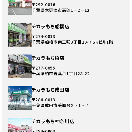
〒292-0016
千葉県木更津市高砂1－2－12
チカラもち船橋店
〒274-0813
千葉県船橋市南三咲3丁目23-7 SKビル1階
チカラもち柏店
〒277-0055
千葉県柏市青葉台1丁目28-22
チカラもち成田店
〒286-0013
千葉県成田市美郷台２‐1‐７
チカラもち神奈川店
〒254-0903