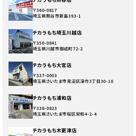
〒360-0817
埼玉県熊谷市新島393-1
チカラもち埼玉川越店
〒350-0841
埼玉県川越市御成町72-2
チカラもち大宮店
〒337-0003
埼玉県さいたま市見沼区深作3丁目30-10
チカラもち浦和店
〒338-0823
埼玉県さいたま市桜区栄和4-2-4
チカラもち木更津店