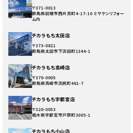
〒371-0013
群馬県前橋市西片貝町4-17-10 ミヤケンリフォー
ム内
チカラもち太田店
〒373-0821
群馬県太田市下浜田町1344-1
チカラもち高崎店
〒370-0005
群馬県高崎市浜尻町461-7
チカラもち宇都宮店
〒320-0053
栃木県宇都宮市戸祭町3005-1
チカラもち小山店