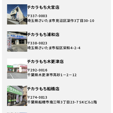
チカラもち大宮店
〒337-0003
埼玉県さいたま市見沼区深作3丁目30-10
チカラもち浦和店
〒338-0823
埼玉県さいたま市桜区栄和4-2-4
チカラもち木更津店
〒292-0016
千葉県木更津市高砂1－2－12
チカラもち船橋店
〒274-0813
千葉県船橋市南三咲3丁目23-7 SKビル1階