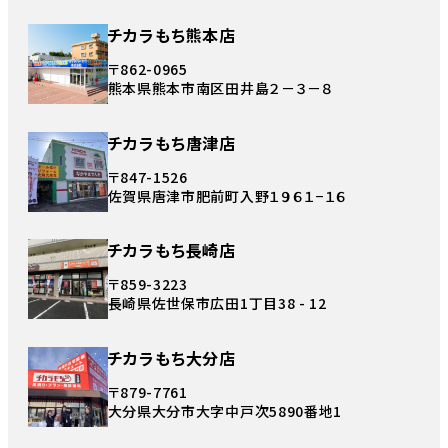
チカラもち熊本店
〒862-0965
熊本県熊本市南区田井島２－３－８
チカラもち唐津店
〒847-1526
佐賀県唐津市肥前町入野１９６１−１６
チカラもち長崎店
〒859-3223
長崎県佐世保市広田1丁目38 - 12
チカラもち大分店
〒879-7761
大分県大分市大字中戸次5890番地1