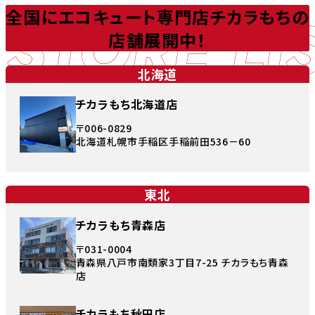
STORE LI
全国にエコキュート専門店チカラもちの
店舗展開中！
北海道
チカラもち北海道店
〒006-0829
北海道札幌市手稲区手稲前田536－60
東北
チカラもち青森店
〒031-0004
青森県八戸市南類家3丁目7-25 チカラもち青森
店
チカラもち秋田店