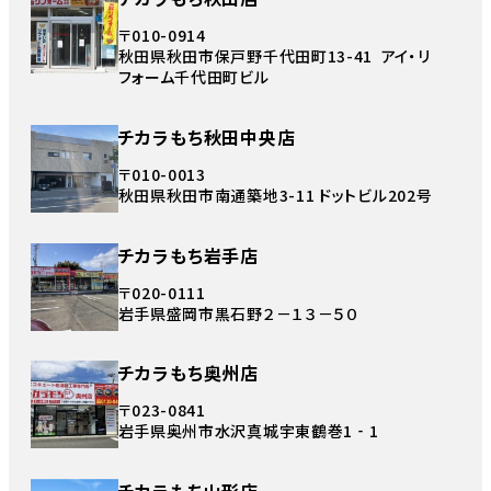
〒010-0914
秋田県秋田市保戸野千代田町13-41 アイ・リ
フォーム千代田町ビル
チカラもち秋田中央店
〒010-0013
秋田県秋田市南通築地3-11 ドットビル202号
チカラもち岩手店
〒020-0111
岩手県盛岡市黒石野２－１３－５０
チカラもち奥州店
〒023-0841
岩手県奥州市水沢真城宇東鶴巻1‐1
チカラもち山形店