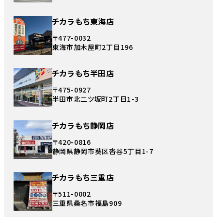
チカラもち東海店
〒477-0032
東海市加木屋町2丁目196
チカラもち半田店
〒475-0927
半田市北二ツ坂町2丁目1-3
チカラもち静岡店
〒420-0816
静岡県静岡市葵区沓谷5丁目1-7
チカラもち三重店
〒511-0002
三重県桑名市福島909