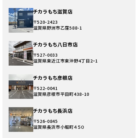
チカラもち滋賀店
〒520-2423
滋賀県野洲市乙窪588-1
チカラもち八日市店
〒527-0033
滋賀県東近江市東沖野4丁目2ｰ1
チカラもち彦根店
〒522-0041
滋賀県彦根市平田町438-10
チカラもち長浜店
〒526-0845
滋賀県長浜市小堀町４５０