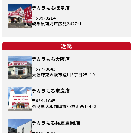
チカラもち岐阜店
〒509-0214
岐阜県可児市広見2427-1
近畿
チカラもち大阪店
〒577-0843
大阪府東大阪市荒川3丁目25-19
チカラもち奈良店
〒639-1045
奈良県大和郡山市小林町西1-4-2
チカラもち兵庫豊岡店
〒668-0063