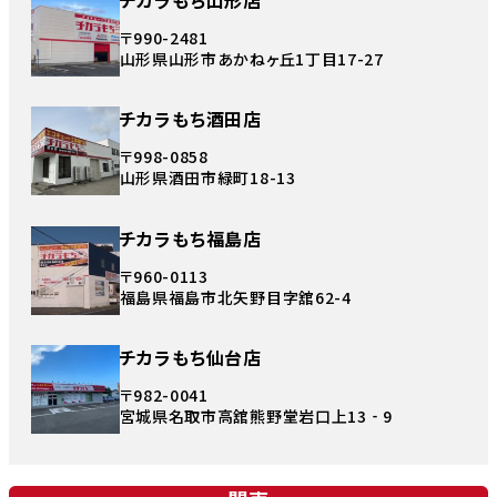
〒990-2481
山形県山形市あかねヶ丘1丁目17-27
チカラもち酒田店
〒998-0858
山形県酒田市緑町18-13
チカラもち福島店
〒960-0113
福島県福島市北矢野目字舘62-4
チカラもち仙台店
〒982-0041
宮城県名取市高舘熊野堂岩口上13‐9