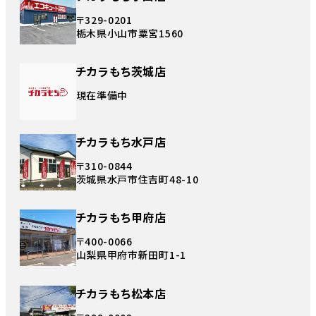
〒329-0201
栃木県小山市粟宮1560
チカラもち茨城店
現在準備中
チカラもち水戸店
〒310-0844
茨城県水戸市住吉町48-10
チカラもち甲府店
〒400-0066
山梨県甲府市新田町1-1
チカラもち松本店