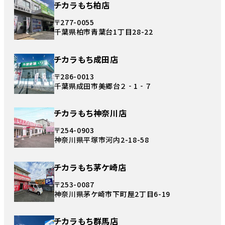
チカラもち柏店
〒277-0055
千葉県柏市青葉台1丁目28-22
チカラもち成田店
〒286-0013
千葉県成田市美郷台２‐1‐７
チカラもち神奈川店
〒254-0903
神奈川県平塚市河内2-18-58
チカラもち茅ケ崎店
〒253-0087
神奈川県茅ケ崎市下町屋2丁目6-19
チカラもち群馬店