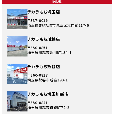
関東
チカラもち埼玉店
〒337-0016
埼玉県さいたま市見沼区東門前217-6
チカラもち川越店
〒350-0851
埼玉県川越市氷川町134-1
チカラもち熊谷店
〒360-0817
埼玉県熊谷市新島393-1
チカラもち埼玉川越店
〒350-0841
埼玉県川越市御成町72-2