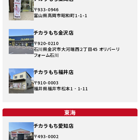
〒933-0946
富山県高岡市昭和町1-1-1
チカラもち金沢店
〒920-0210
石川県金沢市大河端西２丁目45 オリバーリ
フォーム石川
チカラもち福井店
〒910-0003
福井県福井市松本1‐1-11
東海
チカラもち愛知店
〒493-0002