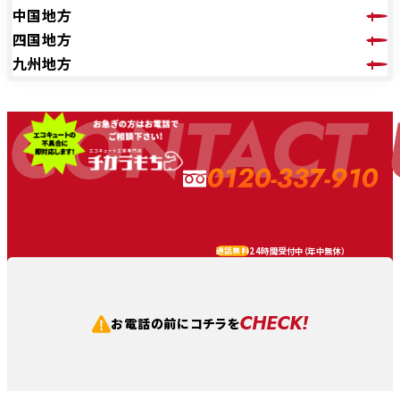
中国地方
四国地方
九州地方
CONTACT 
0120-337-910
24時間受付中（
年中無休
）
通話無料
CHECK!
お電話の前にコチラを