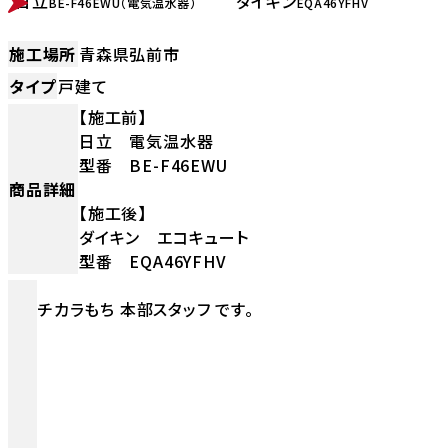
日立
ダイキン
BE-F46EWU（電気温水器）
EQA46YFHV
施工場所
青森県弘前市
タイプ
戸建て
【施工前】
日立 電気温水器
型番 BE-F46EWU
商品詳細
【施工後】
ダイキン エコキュート
型番 EQA46YFHV
チカラもち 本部スタッフ です。