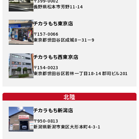
〒399-0002
長野県松本市芳野11-14
チカラもち東京店
〒157-0066
東京都世田谷区成城8－31－9
チカラもち西東京店
〒154-0023
東京都世田谷区若林一丁目18-14 郡司ビル201
北陸
チカラもち新潟店
〒950-0813
新潟県新潟市東区大形本町4-3-1