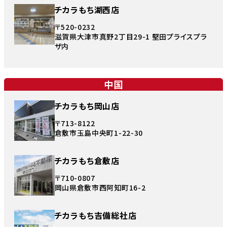
チカラもち湖西店
〒520-0232
滋賀県大津市真野2丁目29-1 堅田プライスプラ
ザ内
中国
チカラもち岡山店
〒713-8122
倉敷市玉島中央町1-22-30
チカラもち倉敷店
〒710-0807
岡山県倉敷市西阿知町16-2
チカラもち吉備総社店