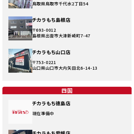
鳥取県鳥取市千代水2丁目54
チカラもち島根店
〒693-0012
島根県出雲市大津新崎町7-47
チカラもち山口店
〒753-0221
山口県山口市大内矢田北6-14-13
四国
チカラもち徳島店
現在準備中
チカラもち愛媛店