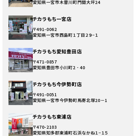
愛知県一宮市木曽川町門間大坪24
チカラもち一宮店
〒491-0062
愛知県一宮市西島町１丁目２９−１
チカラもち愛知豊田店
〒471-0857
愛知県豊田市小川町2‐40
チカラもち今伊勢町店
〒491-0051
愛知県一宮市今伊勢町馬寄北塚20－1
チカラもち東浦店
〒470-2103
愛知県知多郡東浦町石浜なかね１−１５