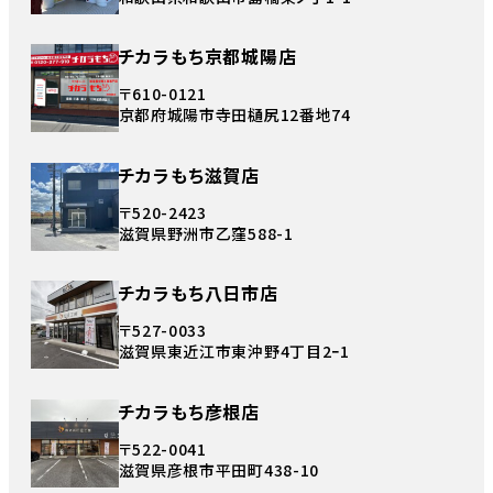
チカラもち京都城陽店
〒610-0121
京都府城陽市寺田樋尻12番地74
チカラもち滋賀店
〒520-2423
滋賀県野洲市乙窪588-1
チカラもち八日市店
〒527-0033
滋賀県東近江市東沖野4丁目2ｰ1
チカラもち彦根店
〒522-0041
滋賀県彦根市平田町438-10