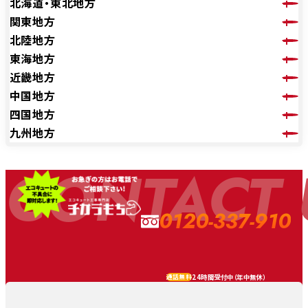
北海道・東北地方
関東地方
北陸地方
東海地方
近畿地方
中国地方
四国地方
九州地方
CONTACT 
0120-337-910
24時間受付中（
年中無休
）
通話無料