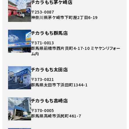
チカラもち茅ケ崎店
〒253-0087
神奈川県茅ケ崎市下町屋2丁目6-19
チカラもち群馬店
〒371-0013
群馬県前橋市西片貝町4-17-10 ミヤケンリフォー
ム内
チカラもち太田店
〒373-0821
群馬県太田市下浜田町1344-1
チカラもち高崎店
〒370-0005
群馬県高崎市浜尻町461-7