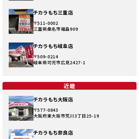
チカラもち三重店
〒511-0002
三重県桑名市福島909
チカラもち岐阜店
〒509-0214
岐阜県可児市広見2427-1
近畿
チカラもち大阪店
〒577-0843
大阪府東大阪市荒川3丁目25-19
チカラもち奈良店