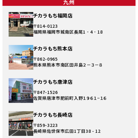
九州
チカラもち福岡店
〒814-0123
福岡県福岡市城南区長尾1‐4‐18
チカラもち熊本店
〒862-0965
熊本県熊本市南区田井島２－３－８
チカラもち唐津店
〒847-1526
佐賀県唐津市肥前町入野１９６１−１６
チカラもち長崎店
〒859-3223
長崎県佐世保市広田1丁目38 - 12