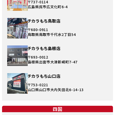
〒737-0114
広島県呉市広文化町6-4
チカラもち鳥取店
〒680-0911
鳥取県鳥取市千代水2丁目54
チカラもち島根店
〒693-0012
島根県出雲市大津新崎町7-47
チカラもち山口店
〒753-0221
山口県山口市大内矢田北6-14-13
四国