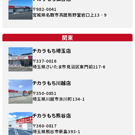
〒982-0041
宮城県名取市高舘熊野堂岩口上13‐9
関東
チカラもち埼玉店
〒337-0016
埼玉県さいたま市見沼区東門前217-6
チカラもち川越店
〒350-0851
埼玉県川越市氷川町134-1
チカラもち熊谷店
〒360-0817
埼玉県熊谷市新島393-1