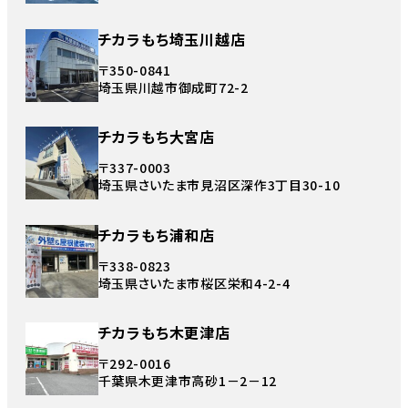
チカラもち埼玉川越店
〒350-0841
埼玉県川越市御成町72-2
チカラもち大宮店
〒337-0003
埼玉県さいたま市見沼区深作3丁目30-10
チカラもち浦和店
〒338-0823
埼玉県さいたま市桜区栄和4-2-4
チカラもち木更津店
〒292-0016
千葉県木更津市高砂1－2－12