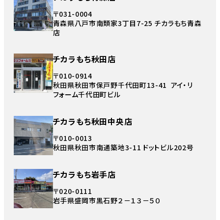
〒031-0004
青森県八戸市南類家3丁目7-25 チカラもち青森
店
チカラもち秋田店
〒010-0914
秋田県秋田市保戸野千代田町13-41 アイ・リ
フォーム千代田町ビル
チカラもち秋田中央店
〒010-0013
秋田県秋田市南通築地3-11 ドットビル202号
チカラもち岩手店
〒020-0111
岩手県盛岡市黒石野２－１３－５０