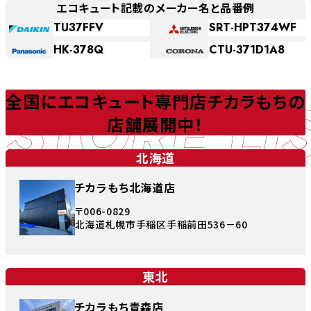
エコキュート記載のメーカー名と品番例
TU37FFV
SRT-HPT374WF
HK-378Q
CTU-371D1A8
STORE LI
全国にエコキュート専門店チカラもちの
店舗展開中！
北海道
チカラもち北海道店
〒006-0829
北海道札幌市手稲区手稲前田536－60
東北
チカラもち青森店