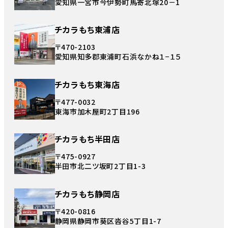
愛知県一宮市今伊勢町馬寄北塚20－1
チカラもち東浦店
〒470-2103
愛知県知多郡東浦町石浜なかね１−１５
チカラもち東海店
〒477-0032
東海市加木屋町2丁目196
チカラもち半田店
〒475-0927
半田市北二ツ坂町2丁目1-3
チカラもち静岡店
〒420-0816
静岡県静岡市葵区沓谷5丁目1-7