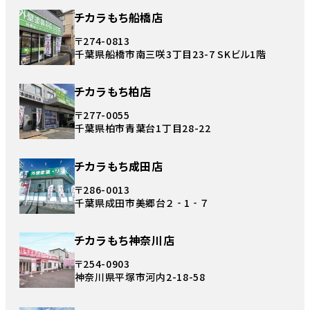
チカラもち船橋店
〒274-0813
千葉県船橋市南三咲3丁目23-7 SKビル1階
チカラもち柏店
〒277-0055
千葉県柏市青葉台1丁目28-22
チカラもち成田店
〒286-0013
千葉県成田市美郷台２‐1‐７
チカラもち神奈川店
〒254-0903
神奈川県平塚市河内2-18-58