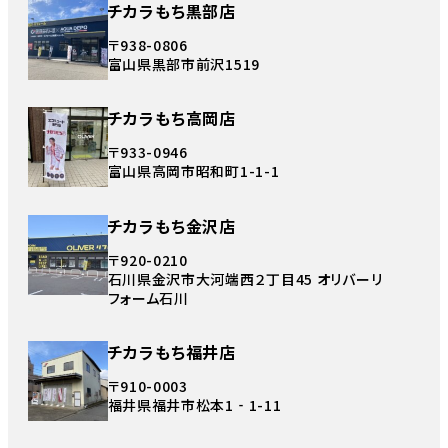
チカラもち黒部店
〒938-0806
富山県黒部市前沢1519
チカラもち高岡店
〒933-0946
富山県高岡市昭和町1-1-1
チカラもち金沢店
〒920-0210
石川県金沢市大河端西２丁目45 オリバーリ
フォーム石川
チカラもち福井店
〒910-0003
福井県福井市松本1‐1-11