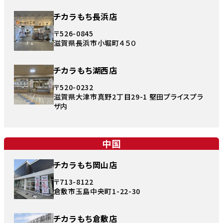
チカラもち長浜店
〒526-0845
滋賀県長浜市小堀町４５０
チカラもち湖西店
〒520-0232
滋賀県大津市真野2丁目29-1 堅田プライスプラ
ザ内
中国
チカラもち岡山店
〒713-8122
倉敷市玉島中央町1-22-30
チカラもち倉敷店