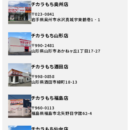
チカラもち奥州店
〒023-0841
岩手県奥州市水沢真城宇東鶴巻1‐1
チカラもち山形店
〒990-2481
山形県山形市あかねヶ丘1丁目17-27
チカラもち酒田店
〒998-0858
山形県酒田市緑町18-13
チカラもち福島店
〒960-0113
福島県福島市北矢野目字舘62-4
チカラもち仙台店