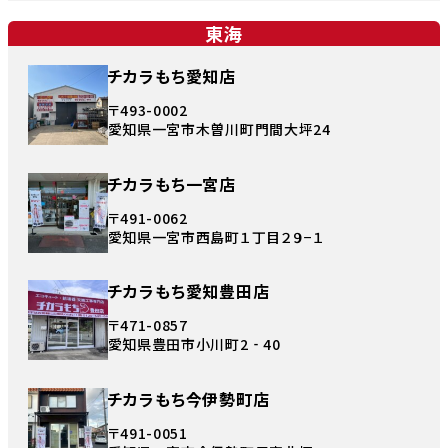
東海
チカラもち愛知店
〒493-0002
愛知県一宮市木曽川町門間大坪24
チカラもち一宮店
〒491-0062
愛知県一宮市西島町１丁目２９−１
チカラもち愛知豊田店
〒471-0857
愛知県豊田市小川町2‐40
チカラもち今伊勢町店
〒491-0051