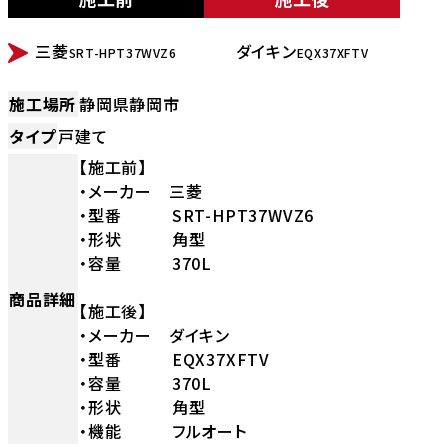
BEFORE
AFTER
三菱
ダイキン
SRT-HPT37WVZ6
EQX37XFTV
施工場所
静岡県静岡市
タイプ
戸建て
【施工前】
・メーカー 三菱
・型番 SRT-HPT37WVZ6
・形状 角型
・容量 370L
商品詳細
【施工後】
・メーカー ダイキン
・型番 EQX37XFTV
・容量 370L
・形状 角型
・機能 フルオート