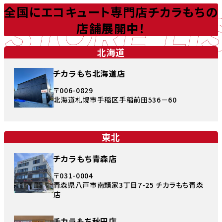
STORE LI
全国にエコキュート専門店チカラもちの
店舗展開中！
北海道
チカラもち北海道店
〒006-0829
北海道札幌市手稲区手稲前田536－60
東北
チカラもち青森店
〒031-0004
青森県八戸市南類家3丁目7-25 チカラもち青森
店
チカラもち秋田店