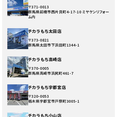
〒371-0013
群馬県前橋市西片貝町4-17-10 ミヤケンリフォー
ム内
チカラもち太田店
〒373-0821
群馬県太田市下浜田町1344-1
チカラもち高崎店
〒370-0005
群馬県高崎市浜尻町461-7
チカラもち宇都宮店
〒320-0053
栃木県宇都宮市戸祭町3005-1
チカラもち小山店