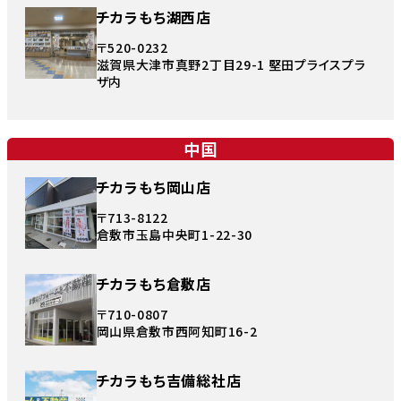
チカラもち湖西店
〒520-0232
滋賀県大津市真野2丁目29-1 堅田プライスプラ
ザ内
中国
チカラもち岡山店
〒713-8122
倉敷市玉島中央町1-22-30
チカラもち倉敷店
〒710-0807
岡山県倉敷市西阿知町16-2
チカラもち吉備総社店