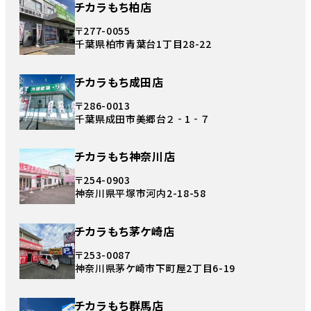
チカラもち柏店
〒277-0055
千葉県柏市青葉台1丁目28-22
チカラもち成田店
〒286-0013
千葉県成田市美郷台２‐1‐７
チカラもち神奈川店
〒254-0903
神奈川県平塚市河内2-18-58
チカラもち茅ケ崎店
〒253-0087
神奈川県茅ケ崎市下町屋2丁目6-19
チカラもち群馬店