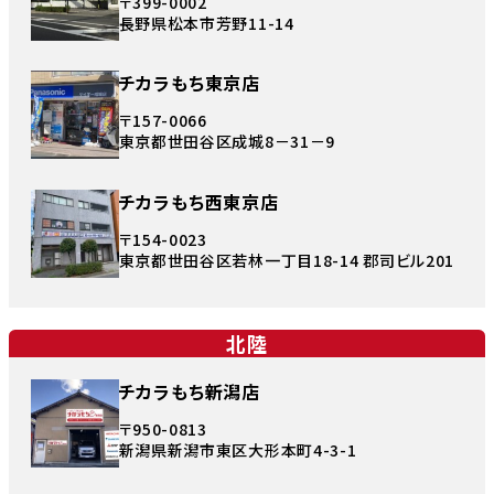
〒399-0002
長野県松本市芳野11-14
チカラもち東京店
〒157-0066
東京都世田谷区成城8－31－9
チカラもち西東京店
〒154-0023
東京都世田谷区若林一丁目18-14 郡司ビル201
北陸
チカラもち新潟店
〒950-0813
新潟県新潟市東区大形本町4-3-1