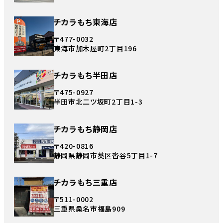
チカラもち東海店
〒477-0032
東海市加木屋町2丁目196
チカラもち半田店
〒475-0927
半田市北二ツ坂町2丁目1-3
チカラもち静岡店
〒420-0816
静岡県静岡市葵区沓谷5丁目1-7
チカラもち三重店
〒511-0002
三重県桑名市福島909