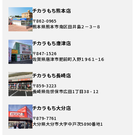
チカラもち熊本店
〒862-0965
熊本県熊本市南区田井島２－３－８
チカラもち唐津店
〒847-1526
佐賀県唐津市肥前町入野１９６１−１６
チカラもち長崎店
〒859-3223
長崎県佐世保市広田1丁目38 - 12
チカラもち大分店
〒879-7761
大分県大分市大字中戸次5890番地1