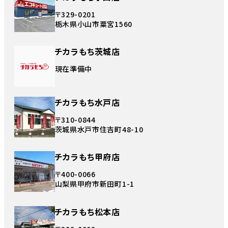
〒329-0201
栃木県小山市粟宮1560
チカラもち茨城店
現在準備中
チカラもち水戸店
〒310-0844
茨城県水戸市住吉町48-10
チカラもち甲府店
〒400-0066
山梨県甲府市新田町1-1
チカラもち松本店