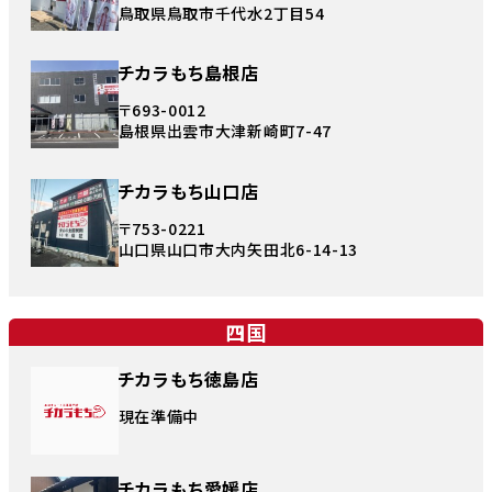
鳥取県鳥取市千代水2丁目54
チカラもち島根店
〒693-0012
島根県出雲市大津新崎町7-47
チカラもち山口店
〒753-0221
山口県山口市大内矢田北6-14-13
四国
チカラもち徳島店
現在準備中
チカラもち愛媛店