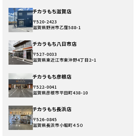
チカラもち滋賀店
〒520-2423
滋賀県野洲市乙窪588-1
チカラもち八日市店
〒527-0033
滋賀県東近江市東沖野4丁目2ｰ1
チカラもち彦根店
〒522-0041
滋賀県彦根市平田町438-10
チカラもち長浜店
〒526-0845
滋賀県長浜市小堀町４５０