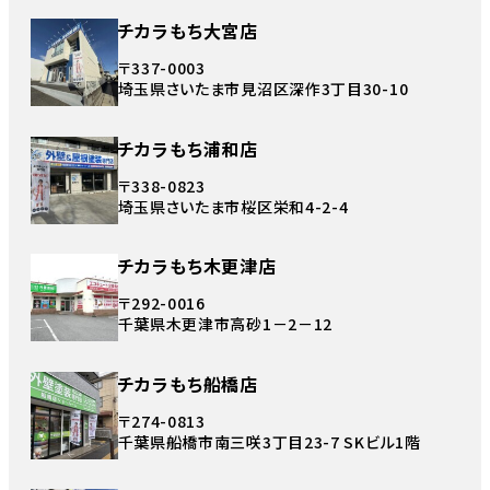
チカラもち大宮店
〒337-0003
埼玉県さいたま市見沼区深作3丁目30-10
チカラもち浦和店
〒338-0823
埼玉県さいたま市桜区栄和4-2-4
チカラもち木更津店
〒292-0016
千葉県木更津市高砂1－2－12
チカラもち船橋店
〒274-0813
千葉県船橋市南三咲3丁目23-7 SKビル1階