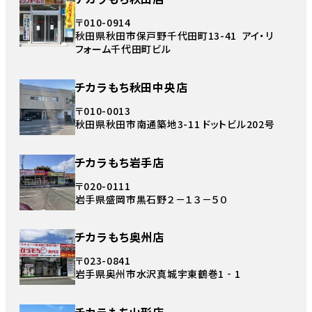
〒010-0914
秋田県秋田市保戸野千代田町13-41 アイ・リ
フォーム千代田町ビル
チカラもち秋田中央店
〒010-0013
秋田県秋田市南通築地3-11 ドットビル202号
チカラもち岩手店
〒020-0111
岩手県盛岡市黒石野２－１３－５０
チカラもち奥州店
〒023-0841
岩手県奥州市水沢真城宇東鶴巻1‐1
チカラもち山形店