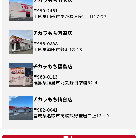
〒990-2481
山形県山形市あかねヶ丘1丁目17-27
チカラもち酒田店
〒998-0858
山形県酒田市緑町18-13
チカラもち福島店
〒960-0113
福島県福島市北矢野目字舘62-4
チカラもち仙台店
〒982-0041
宮城県名取市高舘熊野堂岩口上13‐9