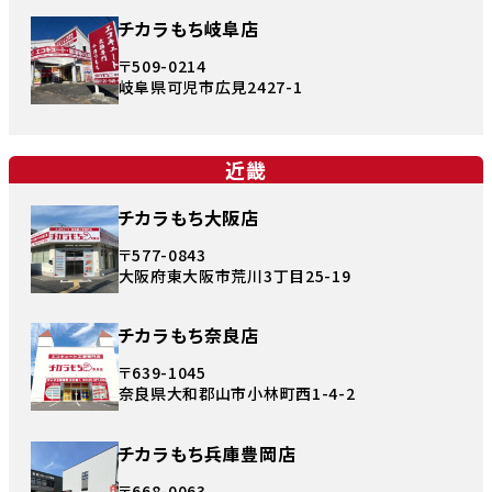
チカラもち岐阜店
〒509-0214
岐阜県可児市広見2427-1
近畿
チカラもち大阪店
〒577-0843
大阪府東大阪市荒川3丁目25-19
チカラもち奈良店
〒639-1045
奈良県大和郡山市小林町西1-4-2
チカラもち兵庫豊岡店
〒668-0063