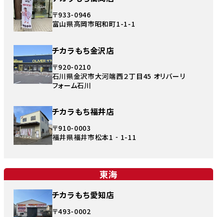
〒933-0946
富山県高岡市昭和町1-1-1
チカラもち金沢店
〒920-0210
石川県金沢市大河端西２丁目45 オリバーリ
フォーム石川
チカラもち福井店
〒910-0003
福井県福井市松本1‐1-11
東海
チカラもち愛知店
〒493-0002