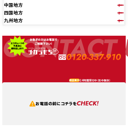
中国地方
四国地方
九州地方
CONTACT 
0120-337-910
24時間受付中（
年中無休
）
通話無料
CHECK!
お電話の前にコチラを