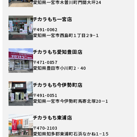
愛知県一宮市木曽川町門間大坪24
チカラもち一宮店
〒491-0062
愛知県一宮市西島町１丁目２９−１
チカラもち愛知豊田店
〒471-0857
愛知県豊田市小川町2‐40
チカラもち今伊勢町店
〒491-0051
愛知県一宮市今伊勢町馬寄北塚20－1
チカラもち東浦店
〒470-2103
愛知県知多郡東浦町石浜なかね１−１５