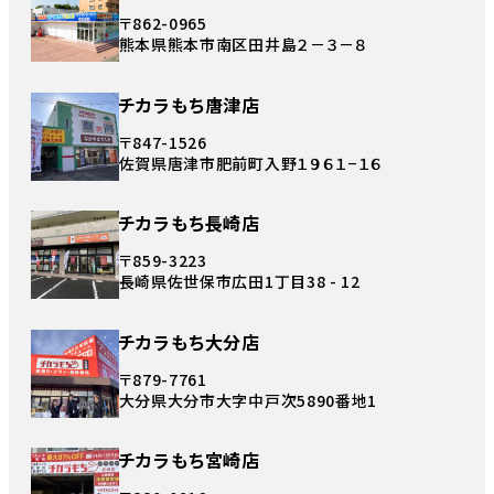
〒862-0965
熊本県熊本市南区田井島２－３－８
チカラもち唐津店
〒847-1526
佐賀県唐津市肥前町入野１９６１−１６
チカラもち長崎店
〒859-3223
長崎県佐世保市広田1丁目38 - 12
チカラもち大分店
〒879-7761
大分県大分市大字中戸次5890番地1
チカラもち宮崎店