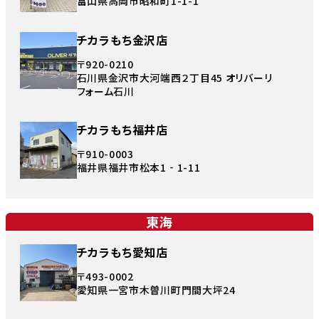
富山県高岡市昭和町1-1-1
チカラもち金沢店
〒920-0210
石川県金沢市大河端西２丁目45 オリバーリ
フォーム石川
チカラもち福井店
〒910-0003
福井県福井市松本1‐1-11
東海
チカラもち愛知店
〒493-0002
愛知県一宮市木曽川町門間大坪24