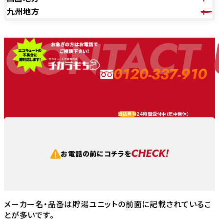
九州地方
CONTACT 
0120-337-910
24時間受付中（
年中無休
）
通話無料
CHECK!
お電話の前にコチラを
メーカー名・品番は貯湯ユニットの前面に記載されているこ
とが多いです。