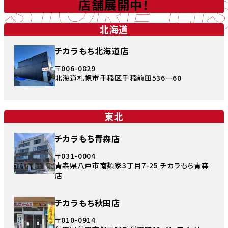
STORE LI
店舗展開中！
北海道
チカラもち北海道店
〒006-0829
北海道札幌市手稲区手稲前田536－60
東北
チカラもち青森店
〒031-0004
青森県八戸市南類家3丁目7-25 チカラもち青森
店
チカラもち秋田店
〒010-0914