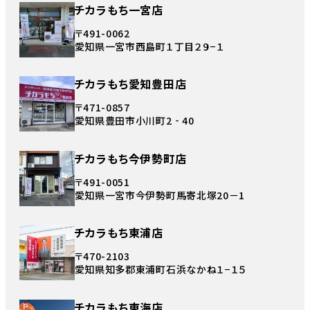
チカラもち一宮店
〒491-0062
愛知県一宮市西島町１丁目２９−１
チカラもち愛知豊田店
〒471-0857
愛知県豊田市小川町2‐40
チカラもち今伊勢町店
〒491-0051
愛知県一宮市今伊勢町馬寄北塚20－1
チカラもち東浦店
〒470-2103
愛知県知多郡東浦町石浜なかね１−１５
チカラもち東海店