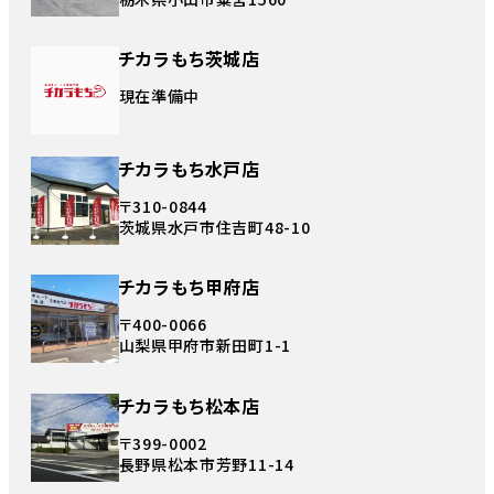
チカラもち茨城店
現在準備中
チカラもち水戸店
〒310-0844
茨城県水戸市住吉町48-10
チカラもち甲府店
〒400-0066
山梨県甲府市新田町1-1
チカラもち松本店
〒399-0002
長野県松本市芳野11-14