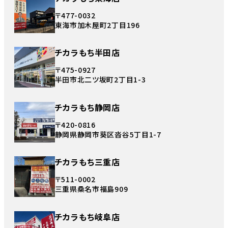
〒477-0032
東海市加木屋町2丁目196
チカラもち半田店
〒475-0927
半田市北二ツ坂町2丁目1-3
チカラもち静岡店
〒420-0816
静岡県静岡市葵区沓谷5丁目1-7
チカラもち三重店
〒511-0002
三重県桑名市福島909
チカラもち岐阜店