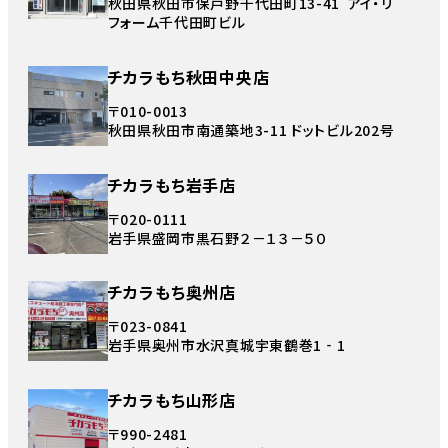
秋田県秋田市保戸野千代田町13-41 アイ・リ
フォーム千代田町ビル
チカラもち秋田中央店
〒010-0013
秋田県秋田市南通築地3-11 ドットビル202号
チカラもち岩手店
〒020-0111
岩手県盛岡市黒石野２－１３－５０
チカラもち奥州店
〒023-0841
岩手県奥州市水沢真城宇東鶴巻1‐1
チカラもち山形店
〒990-2481