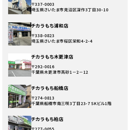
〒337-0003
埼玉県さいたま市見沼区深作3丁目30-10
チカラもち浦和店
〒338-0823
埼玉県さいたま市桜区栄和4-2-4
チカラもち木更津店
〒292-0016
千葉県木更津市高砂1－2－12
チカラもち船橋店
〒274-0813
千葉県船橋市南三咲3丁目23-7 SKビル1階
チカラもち柏店
〒277-0055