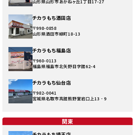
山形県山形市あかねヶ丘1丁目17-27
チカラもち酒田店
〒998-0858
山形県酒田市緑町18-13
チカラもち福島店
〒960-0113
福島県福島市北矢野目字舘62-4
チカラもち仙台店
〒982-0041
宮城県名取市高舘熊野堂岩口上13‐9
関東
チカラもち埼玉店