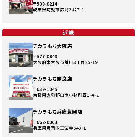
〒509-0214
岐阜県可児市広見2427-1
近畿
チカラもち大阪店
〒577-0843
大阪府東大阪市荒川3丁目25-19
チカラもち奈良店
〒639-1045
奈良県大和郡山市小林町西1-4-2
チカラもち兵庫豊岡店
〒668-0063
兵庫県豊岡市正法寺643-1