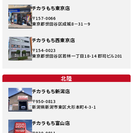
チカラもち東京店
〒157-0066
東京都世田谷区成城8－31－9
チカラもち西東京店
〒154-0023
東京都世田谷区若林一丁目18-14 郡司ビル201
北陸
チカラもち新潟店
〒950-0813
新潟県新潟市東区大形本町4-3-1
チカラもち富山店