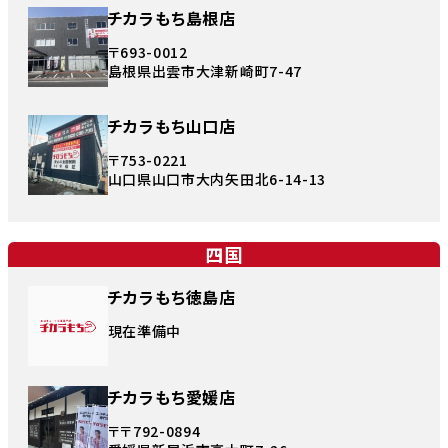
チカラもち島根店
〒693-0012
島根県出雲市大津新崎町7-47
チカラもち山口店
〒753-0221
山口県山口市大内矢田北6-14-13
四国
チカラもち徳島店
現在準備中
チカラもち愛媛店
〒〒792-0894