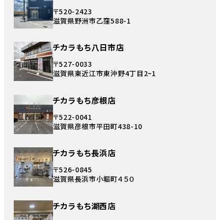
〒520-2423
滋賀県野洲市乙窪588-1
チカラもち八日市店
〒527-0033
滋賀県東近江市東沖野4丁目2ｰ1
チカラもち彦根店
〒522-0041
滋賀県彦根市平田町438-10
チカラもち長浜店
〒526-0845
滋賀県長浜市小堀町４５０
チカラもち湖西店