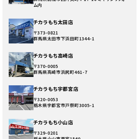
ム内
チカラもち太田店
〒373-0821
群馬県太田市下浜田町1344-1
チカラもち高崎店
〒370-0005
群馬県高崎市浜尻町461-7
チカラもち宇都宮店
〒320-0053
栃木県宇都宮市戸祭町3005-1
チカラもち小山店
〒329-0201
栃木県小山市粟宮1560