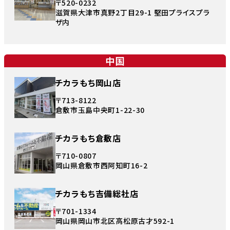
〒520-0232
滋賀県大津市真野2丁目29-1 堅田プライスプラ
ザ内
中国
チカラもち岡山店
〒713-8122
倉敷市玉島中央町1-22-30
チカラもち倉敷店
〒710-0807
岡山県倉敷市西阿知町16-2
チカラもち吉備総社店
〒701-1334
岡山県岡山市北区高松原古才592-1