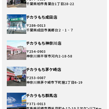
千葉県柏市青葉台1丁目28-22
チカラもち成田店
〒286-0013
千葉県成田市美郷台２‐1‐７
チカラもち神奈川店
〒254-0903
神奈川県平塚市河内2-18-58
チカラもち茅ケ崎店
〒253-0087
神奈川県茅ケ崎市下町屋2丁目6-19
チカラもち群馬店
〒371-0013
群馬県前橋市西片貝町4-17-10 ミヤケンリフォー