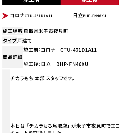
BEFORE
AFTER
コロナ
日立
CTU-461D1A11
BHP-FN46XU
施工場所
鳥取県米子市夜見町
タイプ
戸建て
施工前：コロナ CTU-461D1A11
商品詳細
施工後：日立 BHP-FN46XU
チカラもち 本部 スタッフです。
本日は 「チカラもち鳥取店」 が米子市夜見町でエコ
キュートを交換しました。