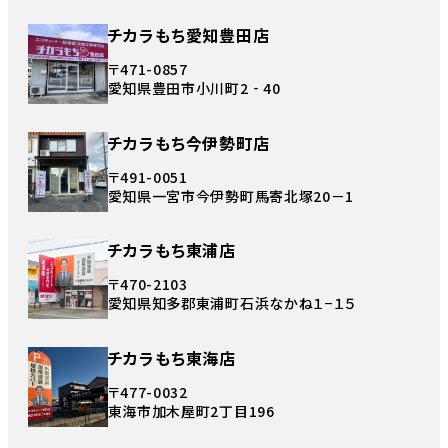
チカラもち愛知豊田店
〒471-0857
愛知県豊田市小川町2‐40
チカラもち今伊勢町店
〒491-0051
愛知県一宮市今伊勢町馬寄北塚20－1
チカラもち東浦店
〒470-2103
愛知県知多郡東浦町石浜なかね１−１５
チカラもち東海店
〒477-0032
東海市加木屋町2丁目196