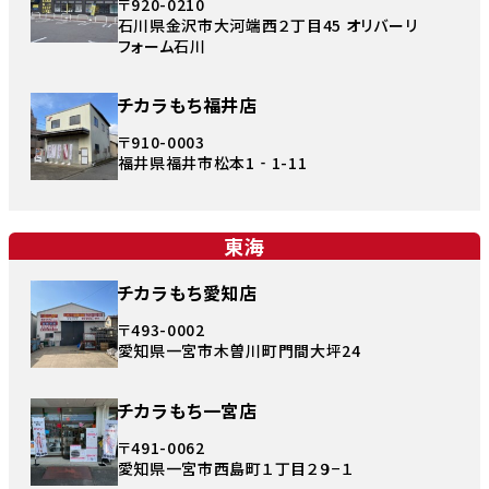
〒920-0210
石川県金沢市大河端西２丁目45 オリバーリ
フォーム石川
チカラもち福井店
〒910-0003
福井県福井市松本1‐1-11
東海
チカラもち愛知店
〒493-0002
愛知県一宮市木曽川町門間大坪24
チカラもち一宮店
〒491-0062
愛知県一宮市西島町１丁目２９−１