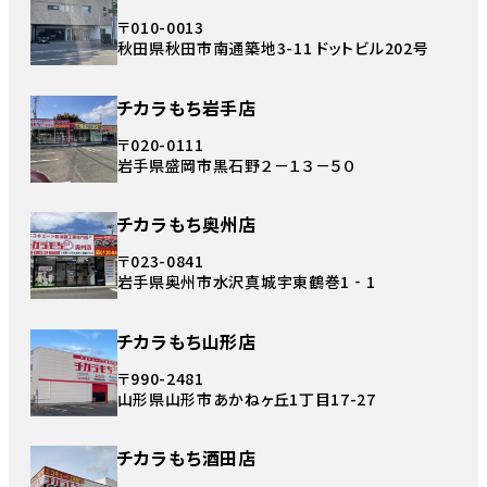
〒010-0013
秋田県秋田市南通築地3-11 ドットビル202号
チカラもち岩手店
〒020-0111
岩手県盛岡市黒石野２－１３－５０
チカラもち奥州店
〒023-0841
岩手県奥州市水沢真城宇東鶴巻1‐1
チカラもち山形店
〒990-2481
山形県山形市あかねヶ丘1丁目17-27
チカラもち酒田店