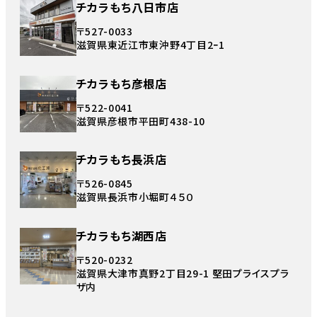
チカラもち八日市店
〒527-0033
滋賀県東近江市東沖野4丁目2ｰ1
チカラもち彦根店
〒522-0041
滋賀県彦根市平田町438-10
チカラもち長浜店
〒526-0845
滋賀県長浜市小堀町４５０
チカラもち湖西店
〒520-0232
滋賀県大津市真野2丁目29-1 堅田プライスプラ
ザ内