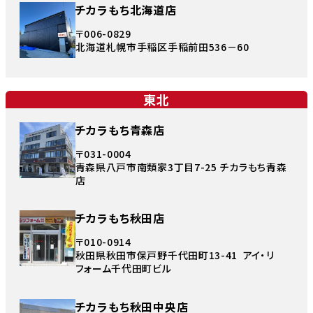
チカラもち北海道店
〒006-0829
北海道札幌市手稲区手稲前田536－60
東北
チカラもち青森店
〒031-0004
青森県八戸市南類家3丁目7-25 チカラもち青森
店
チカラもち秋田店
〒010-0914
秋田県秋田市保戸野千代田町13-41 アイ・リ
フォーム千代田町ビル
チカラもち秋田中央店