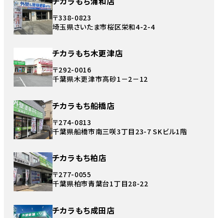
チカラもち浦和店
〒338-0823
埼玉県さいたま市桜区栄和4-2-4
チカラもち木更津店
〒292-0016
千葉県木更津市高砂1－2－12
チカラもち船橋店
〒274-0813
千葉県船橋市南三咲3丁目23-7 SKビル1階
チカラもち柏店
〒277-0055
千葉県柏市青葉台1丁目28-22
チカラもち成田店