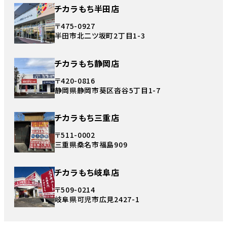
チカラもち半田店
〒475-0927
半田市北二ツ坂町2丁目1-3
チカラもち静岡店
〒420-0816
静岡県静岡市葵区沓谷5丁目1-7
チカラもち三重店
〒511-0002
三重県桑名市福島909
チカラもち岐阜店
〒509-0214
岐阜県可児市広見2427-1