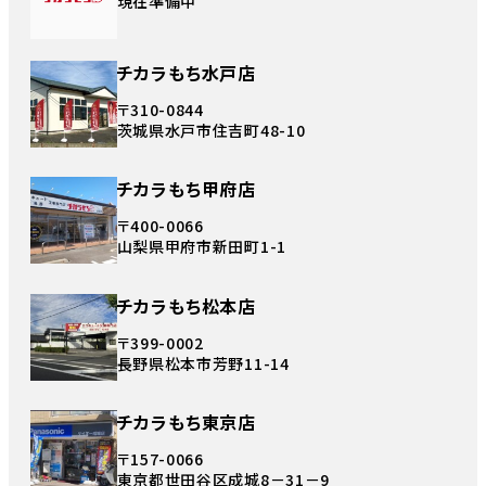
現在準備中
チカラもち水戸店
〒310-0844
茨城県水戸市住吉町48-10
チカラもち甲府店
〒400-0066
山梨県甲府市新田町1-1
チカラもち松本店
〒399-0002
長野県松本市芳野11-14
チカラもち東京店
〒157-0066
東京都世田谷区成城8－31－9