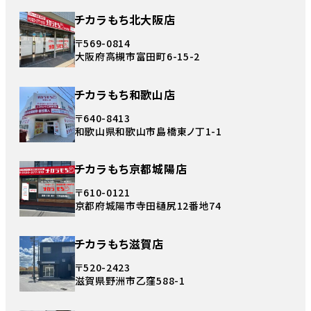
チカラもち北大阪店
〒569-0814
大阪府高槻市富田町6-15-2
チカラもち和歌山店
〒640-8413
和歌山県和歌山市島橋東ノ丁1-1
チカラもち京都城陽店
〒610-0121
京都府城陽市寺田樋尻12番地74
チカラもち滋賀店
〒520-2423
滋賀県野洲市乙窪588-1