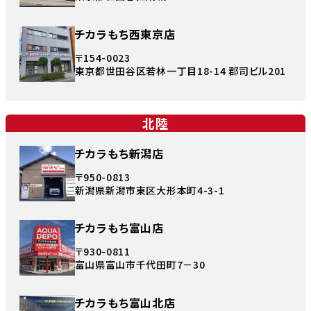
チカラもち西東京店
〒154-0023
東京都世田谷区若林一丁目18-14 郡司ビル201
北陸
チカラもち新潟店
〒950-0813
新潟県新潟市東区大形本町4-3-1
チカラもち富山店
〒930-0811
富山県富山市千代田町7－30
チカラもち富山北店