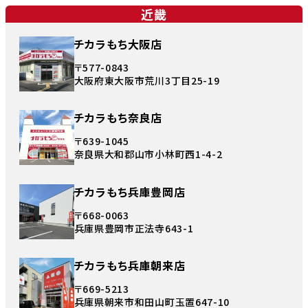
近畿
チカラもち大阪店
〒577-0843
大阪府東大阪市荒川3丁目25-19
チカラもち奈良店
〒639-1045
奈良県大和郡山市小林町西1-4-2
チカラもち兵庫豊岡店
〒668-0063
兵庫県豊岡市正法寺643-1
チカラもち兵庫朝来店
〒669-5213
兵庫県朝来市和田山町玉置647-10