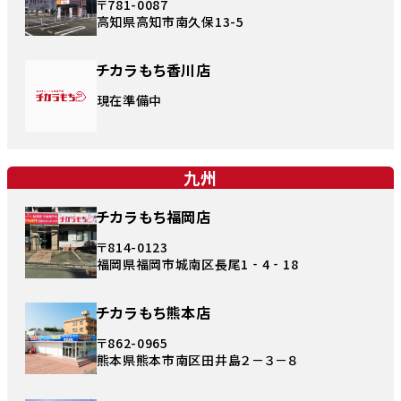
〒781-0087
高知県高知市南久保13-5
チカラもち香川店
現在準備中
九州
チカラもち福岡店
〒814-0123
福岡県福岡市城南区長尾1‐4‐18
チカラもち熊本店
〒862-0965
熊本県熊本市南区田井島２－３－８