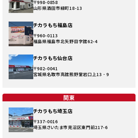
〒998-0858
山形県酒田市緑町18-13
チカラもち福島店
〒960-0113
福島県福島市北矢野目字舘62-4
チカラもち仙台店
〒982-0041
宮城県名取市高舘熊野堂岩口上13‐9
関東
チカラもち埼玉店
〒337-0016
埼玉県さいたま市見沼区東門前217-6