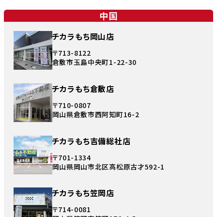
中国
チカラもち岡山店
〒713-8122
倉敷市玉島中央町1-22-30
チカラもち倉敷店
〒710-0807
岡山県倉敷市西阿知町16-2
チカラもち吉備総社店
〒701-1334
岡山県岡山市北区高松原古才592-1
チカラもち笠岡店
〒714-0081