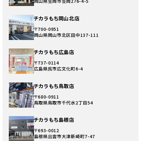
岡山県笠岡市笠岡276-4-5
チカラもち岡山北店
〒700-0951
岡山県岡山市北区田中137-111
チカラもち広島店
〒737-0114
広島県呉市広文化町6-4
チカラもち鳥取店
〒680-0911
鳥取県鳥取市千代水2丁目54
チカラもち島根店
〒693-0012
島根県出雲市大津新崎町7-47