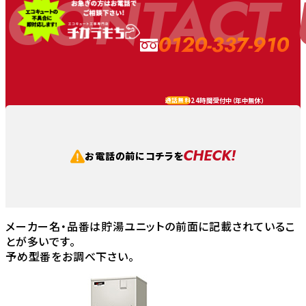
CONTACT 
0120-337-910
24時間受付中（
年中無休
）
通話無料
CHECK!
お電話の前にコチラを
メーカー名・品番は貯湯ユニットの前面に記載されているこ
とが多いです。
予め型番をお調べ下さい。