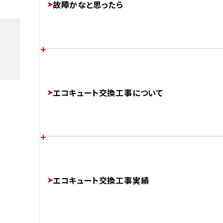
故障かなと思ったら
FEATURES
準備中です
あなたの家に最適なエコキュートは？
各メーカーのエラーコード
エコキュート交換工事について
CHOOSE
ERROR-CODE
補助金制度について
エコキュートのかしこい使い方
チカラもちが選ばれる理由
SUBSIDIES
エコキュート交換工事実績
BETTER
ABOUT