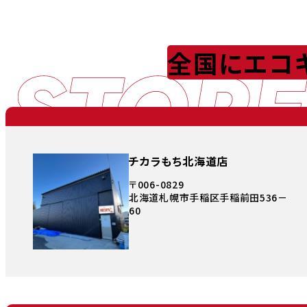
STORE
全国にエコ
チカラもち北海道店
〒006-0829
北海道札幌市手稲区手稲前田536－
60