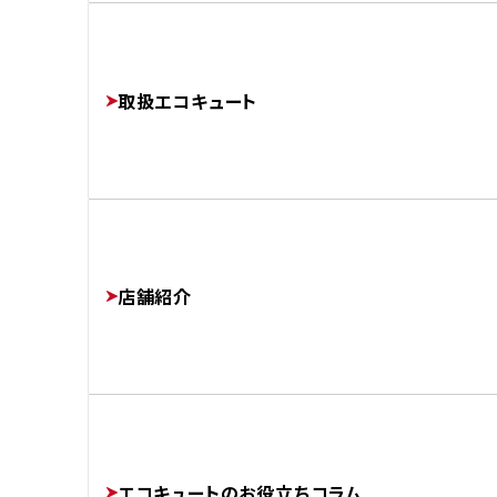
よくあるご質問
修理・交換でかかる費用相場
工事完了までの流れ
FAQ
PRICE
取扱エコキュート
FLOW
運営会社
COMPANY
店舗紹介
協力業者様募集
SUBCONTRACTORS
エコキュートのお役立ちコラム