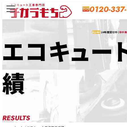
0120-337
24時間受付中（
年中
通話無料
エコキュー
績
RESULTS