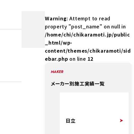
Warning
: Attempt to read
property "post_name" on null in
/home/chi/chikaramoti.jp/public
_html/wp-
content/themes/chikaramoti/sid
ebar.php
on line
12
MAKER
メーカー別施工実績一覧
日立