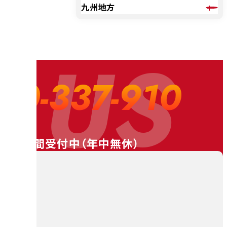
九州地方
 US
20-337-910
24時間受付中（
年中無休
）
料