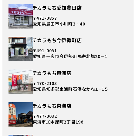
チカラもち愛知豊田店
〒471-0857
愛知県豊田市小川町2‐40
チカラもち今伊勢町店
〒491-0051
愛知県一宮市今伊勢町馬寄北塚20－1
チカラもち東浦店
〒470-2103
愛知県知多郡東浦町石浜なかね１−１５
チカラもち東海店
〒477-0032
東海市加木屋町2丁目196