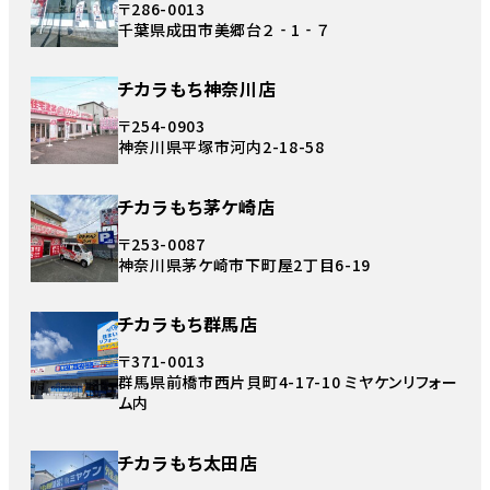
〒286-0013
千葉県成田市美郷台２‐1‐７
チカラもち神奈川店
〒254-0903
神奈川県平塚市河内2-18-58
チカラもち茅ケ崎店
〒253-0087
神奈川県茅ケ崎市下町屋2丁目6-19
チカラもち群馬店
〒371-0013
群馬県前橋市西片貝町4-17-10 ミヤケンリフォー
ム内
チカラもち太田店