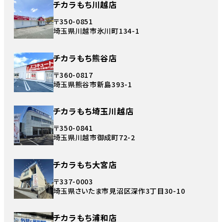
チカラもち川越店
〒350-0851
埼玉県川越市氷川町134-1
チカラもち熊谷店
〒360-0817
埼玉県熊谷市新島393-1
チカラもち埼玉川越店
〒350-0841
埼玉県川越市御成町72-2
チカラもち大宮店
〒337-0003
埼玉県さいたま市見沼区深作3丁目30-10
チカラもち浦和店