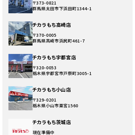
〒373-0821
群馬県太田市下浜田町1344-1
チカラもち高崎店
〒370-0005
群馬県高崎市浜尻町461-7
チカラもち宇都宮店
〒320-0053
栃木県宇都宮市戸祭町3005-1
チカラもち小山店
〒329-0201
栃木県小山市粟宮1560
チカラもち茨城店
現在準備中