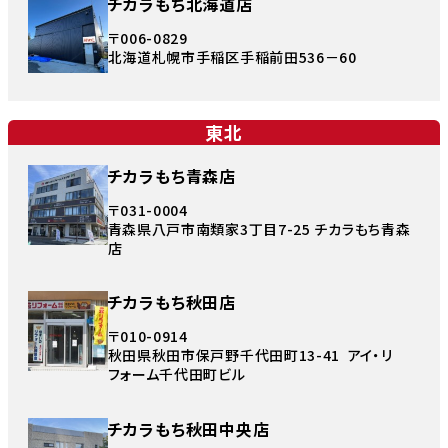
チカラもち北海道店
〒006-0829
北海道札幌市手稲区手稲前田536－60
東北
チカラもち青森店
〒031-0004
青森県八戸市南類家3丁目7-25 チカラもち青森
店
チカラもち秋田店
〒010-0914
秋田県秋田市保戸野千代田町13-41 アイ・リ
フォーム千代田町ビル
チカラもち秋田中央店