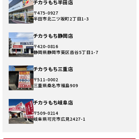
チカラもち半田店
〒475-0927
半田市北二ツ坂町2丁目1-3
チカラもち静岡店
〒420-0816
静岡県静岡市葵区沓谷5丁目1-7
チカラもち三重店
〒511-0002
三重県桑名市福島909
チカラもち岐阜店
〒509-0214
岐阜県可児市広見2427-1