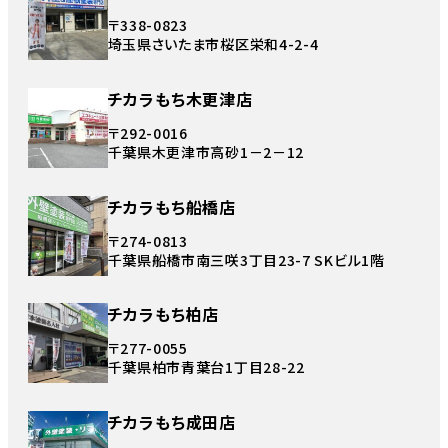
〒338-0823
埼玉県さいたま市桜区栄和4-2-4
チカラもち木更津店
〒292-0016
千葉県木更津市高砂1－2－12
チカラもち船橋店
〒274-0813
千葉県船橋市南三咲3丁目23-7 SKビル1階
チカラもち柏店
〒277-0055
千葉県柏市青葉台1丁目28-22
チカラもち成田店