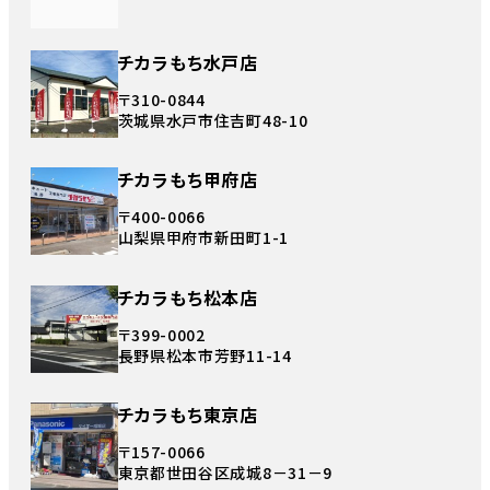
チカラもち水戸店
〒310-0844
茨城県水戸市住吉町48-10
チカラもち甲府店
〒400-0066
山梨県甲府市新田町1-1
チカラもち松本店
〒399-0002
長野県松本市芳野11-14
チカラもち東京店
〒157-0066
東京都世田谷区成城8－31－9