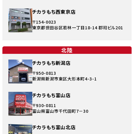
チカラもち西東京店
〒154-0023
東京都世田谷区若林一丁目18-14 郡司ビル201
北陸
チカラもち新潟店
〒950-0813
新潟県新潟市東区大形本町4-3-1
チカラもち富山店
〒930-0811
富山県富山市千代田町7－30
チカラもち富山北店