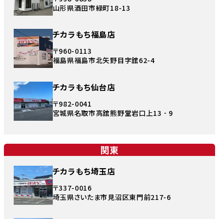
山形県酒田市緑町18-13
チカラもち福島店
〒960-0113
福島県福島市北矢野目字舘62-4
チカラもち仙台店
〒982-0041
宮城県名取市高舘熊野堂岩口上13‐9
関東
チカラもち埼玉店
〒337-0016
埼玉県さいたま市見沼区東門前217-6