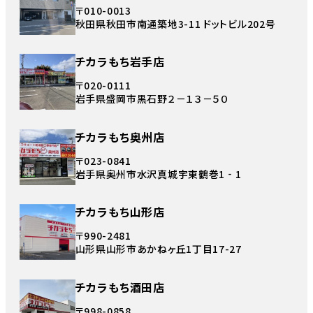
〒010-0013
秋田県秋田市南通築地3-11 ドットビル202号
チカラもち岩手店
〒020-0111
岩手県盛岡市黒石野２－１３－５０
チカラもち奥州店
〒023-0841
岩手県奥州市水沢真城宇東鶴巻1‐1
チカラもち山形店
〒990-2481
山形県山形市あかねヶ丘1丁目17-27
チカラもち酒田店
〒998-0858