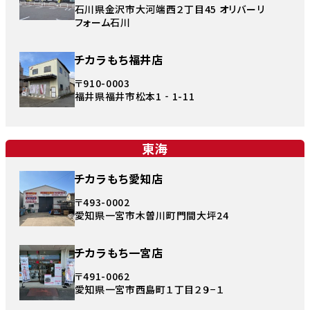
石川県金沢市大河端西２丁目45 オリバーリ
フォーム石川
チカラもち福井店
〒910-0003
福井県福井市松本1‐1-11
東海
チカラもち愛知店
〒493-0002
愛知県一宮市木曽川町門間大坪24
チカラもち一宮店
〒491-0062
愛知県一宮市西島町１丁目２９−１