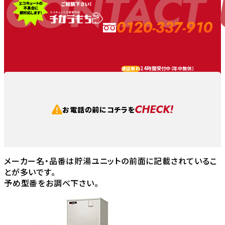
CONTACT 
0120-337-910
24時間受付中（
年中無休
）
通話無料
CHECK!
お電話の前にコチラを
メーカー名・品番は貯湯ユニットの前面に記載されているこ
とが多いです。
予め型番をお調べ下さい。