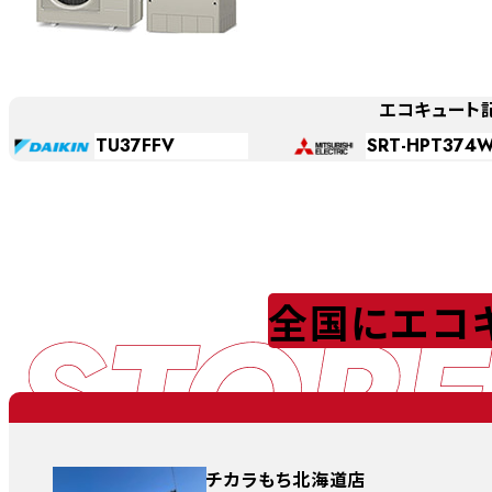
エコキュート
TU37FFV
SRT-HPT374
STORE
全国にエコ
チカラもち北海道店