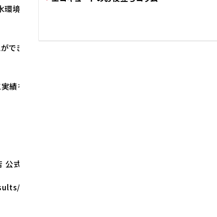
水環境化でも水質検査に合格すると
ができます。
実績をご覧ください。
店 公式サイト
sults/4972/