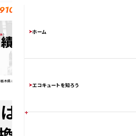
-910
ホーム
無休
）
実績
 栃木県さくら市S様邸でエコキュート交換
エコキュートを知ろう
は 栃木県さくら市
換
エコキュートの特徴