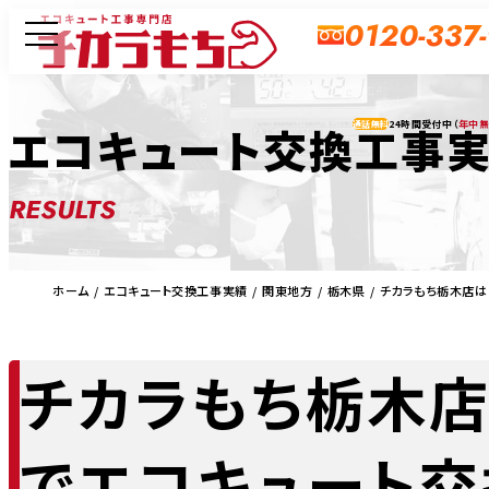
0120-337
24時間受付中（
年中
エコキュート交換工事
通話無料
RESULTS
ホーム
エコキュート交換工事実績
関東地方
栃木県
チカラもち栃木店は
チカラもち栃木店
でエコキュート交