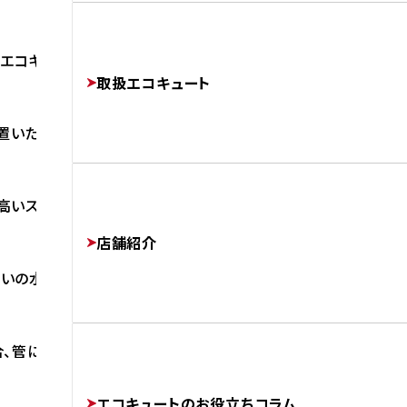
よくあるご質問
修理・交換でかかる費用相場
工事完了までの流れ
FAQ
 エコキュートを交換致しました。
PRICE
取扱エコキュート
FLOW
設置いたしました。
運営会社
高いステンレス配管を採用している点です。
COMPANY
店舗紹介
いの水質によっては
協力業者様募集
合、管に穴があき漏水することがあります。
SUBCONTRACTORS
エコキュートのお役立ちコラム