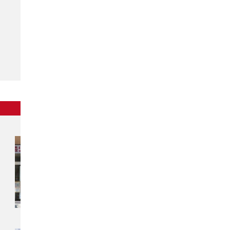
東北
チカラもち秋田店
〒010-0914
秋田県秋田市保戸野千代田町13-41
アイ・リフォーム千代田町ビル