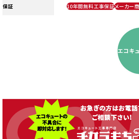
保証
10年間無料工事保証
メーカー
エコキ
CON