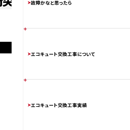
故障かなと思ったら
FEATURES
あなたの家に最適なエコキュートは？
施工後
各メーカーのエラーコード
エコキュート交換工事について
CHOOSE
ERROR-CODE
AFTER
ダイキン
EQX37XFV
補助金制度について
エコキュートのかしこい使い方
チカラもちが選ばれる理由
SUBSIDIES
エコキュート交換工事実績
BETTER
ABOUT