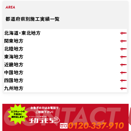
AREA
都道府県別施工実績一覧
北海道・東北地方
関東地方
北陸地方
東海地方
近畿地方
中国地方
四国地方
九州地方
CONTACT 
0120-337-910