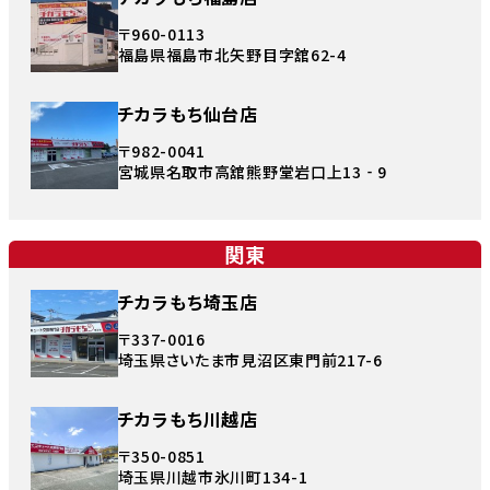
〒960-0113
福島県福島市北矢野目字舘62-4
チカラもち仙台店
〒982-0041
宮城県名取市高舘熊野堂岩口上13‐9
関東
チカラもち埼玉店
〒337-0016
埼玉県さいたま市見沼区東門前217-6
チカラもち川越店
〒350-0851
埼玉県川越市氷川町134-1