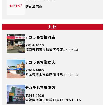
現在準備中
九州
チカラもち福岡店
〒814-0123
福岡県福岡市城南区長尾1‐4‐18
チカラもち熊本店
〒862-0965
熊本県熊本市南区田井島２－３－８
チカラもち唐津店
〒847-1526
佐賀県唐津市肥前町入野１９６１−１６