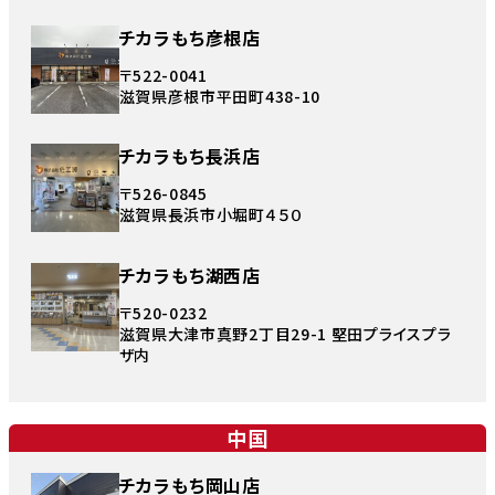
チカラもち彦根店
〒522-0041
滋賀県彦根市平田町438-10
チカラもち長浜店
〒526-0845
滋賀県長浜市小堀町４５０
チカラもち湖西店
〒520-0232
滋賀県大津市真野2丁目29-1 堅田プライスプラ
ザ内
中国
チカラもち岡山店