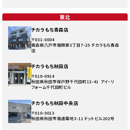
東北
チカラもち青森店
〒031-0004
青森県八戸市南類家3丁目7-25 チカラもち青森
店
チカラもち秋田店
〒010-0914
秋田県秋田市保戸野千代田町13-41 アイ・リ
フォーム千代田町ビル
チカラもち秋田中央店
〒010-0013
秋田県秋田市南通築地3-11 ドットビル202号