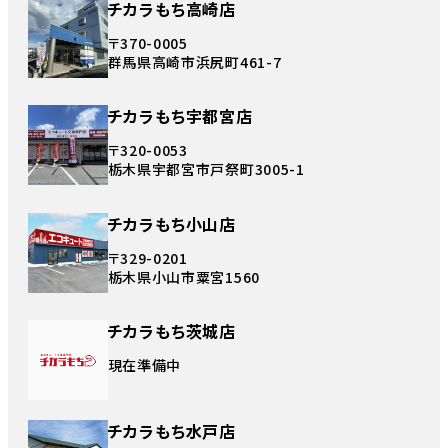
チカラもち高崎店
〒370-0005
群馬県高崎市浜尻町461-7
チカラもち宇都宮店
〒320-0053
栃木県宇都宮市戸祭町3005-1
チカラもち小山店
〒329-0201
栃木県小山市粟宮1560
チカラもち茨城店
現在準備中
チカラもち水戸店