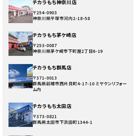
チカラもち神奈川店
〒254-0903
神奈川県平塚市河内2-18-58
チカラもち茅ケ崎店
〒253-0087
神奈川県茅ケ崎市下町屋2丁目6-19
チカラもち群馬店
〒371-0013
群馬県前橋市西片貝町4-17-10 ミヤケンリフォー
ム内
チカラもち太田店
〒373-0821
群馬県太田市下浜田町1344-1