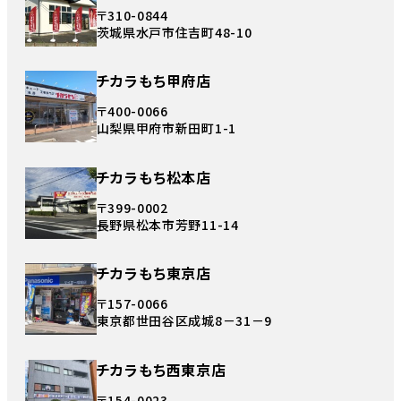
〒310-0844
茨城県水戸市住吉町48-10
チカラもち甲府店
〒400-0066
山梨県甲府市新田町1-1
チカラもち松本店
〒399-0002
長野県松本市芳野11-14
チカラもち東京店
〒157-0066
東京都世田谷区成城8－31－9
チカラもち西東京店
〒154-0023