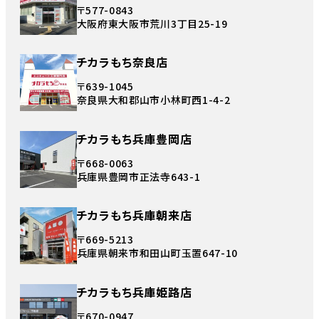
〒577-0843
大阪府東大阪市荒川3丁目25-19
チカラもち奈良店
〒639-1045
奈良県大和郡山市小林町西1-4-2
チカラもち兵庫豊岡店
〒668-0063
兵庫県豊岡市正法寺643-1
チカラもち兵庫朝来店
〒669-5213
兵庫県朝来市和田山町玉置647-10
チカラもち兵庫姫路店
〒670-0947