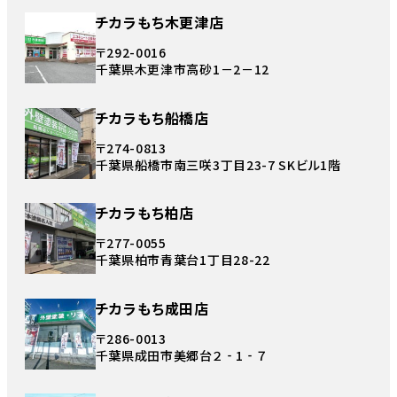
チカラもち木更津店
〒292-0016
千葉県木更津市高砂1－2－12
チカラもち船橋店
〒274-0813
千葉県船橋市南三咲3丁目23-7 SKビル1階
チカラもち柏店
〒277-0055
千葉県柏市青葉台1丁目28-22
チカラもち成田店
〒286-0013
千葉県成田市美郷台２‐1‐７