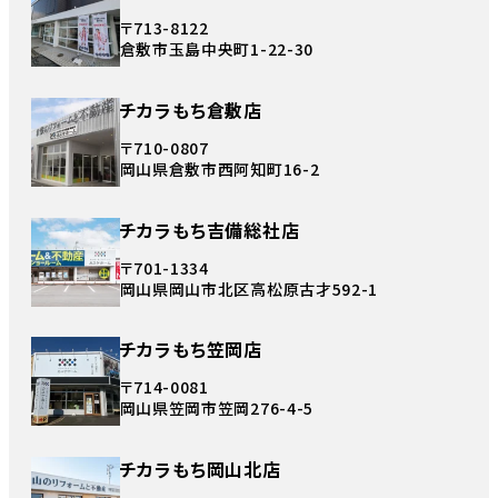
〒713-8122
倉敷市玉島中央町1-22-30
チカラもち倉敷店
〒710-0807
岡山県倉敷市西阿知町16-2
チカラもち吉備総社店
〒701-1334
岡山県岡山市北区高松原古才592-1
チカラもち笠岡店
〒714-0081
岡山県笠岡市笠岡276-4-5
チカラもち岡山北店