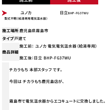
BEFORE
AFTER
ユノカ
日立
BHP-FG37WU
型式不明（給湯専用電気温水器）
施工場所
鹿児島県霧島市
タイプ
戸建て
施工前： ユノカ 電気電気温水器（給湯専用）
商品詳細
施工後：日立 BHP-FG37WU
チカラもち 本部スタッフ です。
今回は チカラもち鹿児島店が、
霧島市で電気温水器からエコキュートに交換しました。