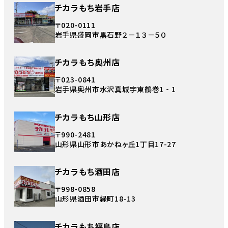
チカラもち岩手店
〒020-0111
岩手県盛岡市黒石野２－１３－５０
チカラもち奥州店
〒023-0841
岩手県奥州市水沢真城宇東鶴巻1‐1
チカラもち山形店
〒990-2481
山形県山形市あかねヶ丘1丁目17-27
チカラもち酒田店
〒998-0858
山形県酒田市緑町18-13
チカラもち福島店