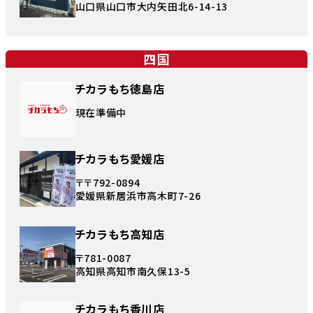
山口県山口市大内矢田北6-14-13
四国
チカラもち徳島店
現在準備中
チカラもち愛媛店
〒〒792-0894
愛媛県新居浜市高木町7-26
チカラもち高知店
〒781-0087
高知県高知市南久保13-5
チカラもち香川店