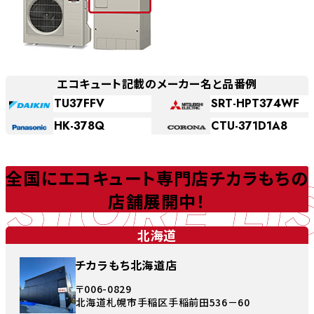
エコキュート記載のメーカー名と品番例
TU37FFV
SRT-HPT374WF
HK-378Q
CTU-371D1A8
STORE LI
全国にエコキュート専門店チカラもちの
店舗展開中！
北海道
チカラもち北海道店
〒006-0829
北海道札幌市手稲区手稲前田536－60