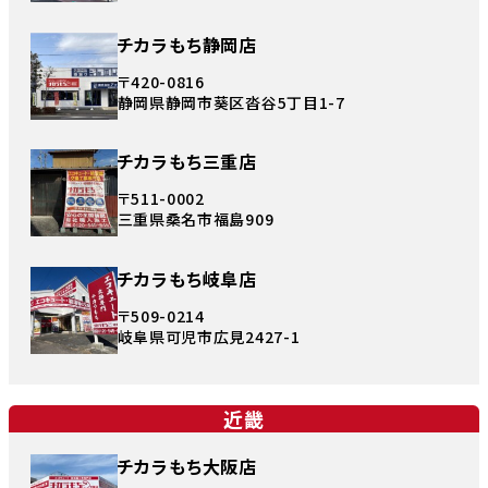
チカラもち静岡店
〒420-0816
静岡県静岡市葵区沓谷5丁目1-7
チカラもち三重店
〒511-0002
三重県桑名市福島909
チカラもち岐阜店
〒509-0214
岐阜県可児市広見2427-1
近畿
チカラもち大阪店