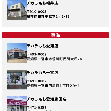
チカラもち福井店
〒910-0003
福井県福井市松本1‐1-11
東海
チカラもち愛知店
〒493-0002
愛知県一宮市木曽川町門間大坪24
チカラもち一宮店
〒491-0062
愛知県一宮市西島町１丁目２９−１
チカラもち愛知豊田店
〒471-0857