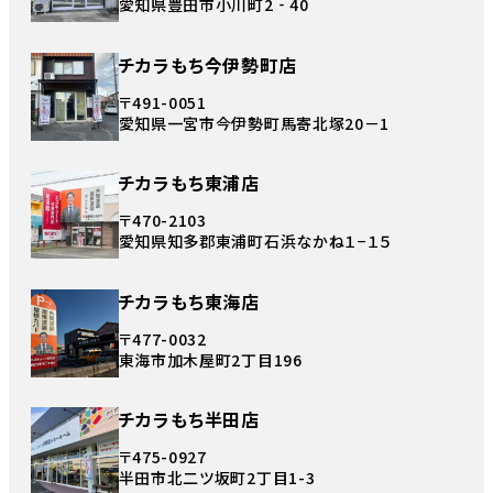
愛知県豊田市小川町2‐40
チカラもち今伊勢町店
〒491-0051
愛知県一宮市今伊勢町馬寄北塚20－1
チカラもち東浦店
〒470-2103
愛知県知多郡東浦町石浜なかね１−１５
チカラもち東海店
〒477-0032
東海市加木屋町2丁目196
チカラもち半田店
〒475-0927
半田市北二ツ坂町2丁目1-3