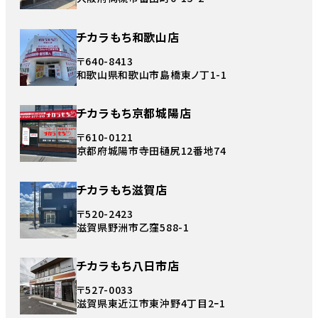
チカラもち和歌山店
〒640-8413
和歌山県和歌山市島橋東ノ丁1-1
チカラもち京都城陽店
〒610-0121
京都府城陽市寺田樋尻12番地74
チカラもち滋賀店
〒520-2423
滋賀県野洲市乙窪588-1
チカラもち八日市店
〒527-0033
滋賀県東近江市東沖野4丁目2ｰ1