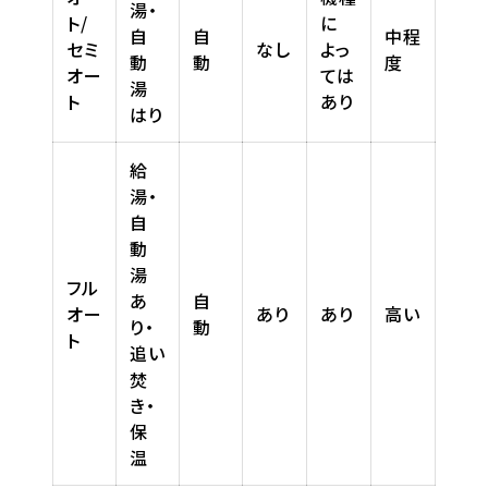
湯・
ト/
に
自
自
中程
セミ
なし
よっ
動
動
度
オー
ては
湯
ト
あり
はり
給
湯・
自
動
湯
フル
あ
自
オー
あり
あり
高い
り・
動
ト
追い
焚
き・
保
温