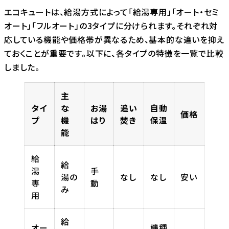
エコキュートは、給湯方式によって「給湯専用」「オート・セミ
オート」「フルオート」の3タイプに分けられます。それぞれ対
応している機能や価格帯が異なるため、基本的な違いを抑え
ておくことが重要です。以下に、各タイプの特徴を一覧で比較
しました。
主
タイ
な
お湯
追い
自動
価格
プ
機
はり
焚き
保温
能
給
給
湯
手
湯の
なし
なし
安い
専
動
み
用
給
オー
機種