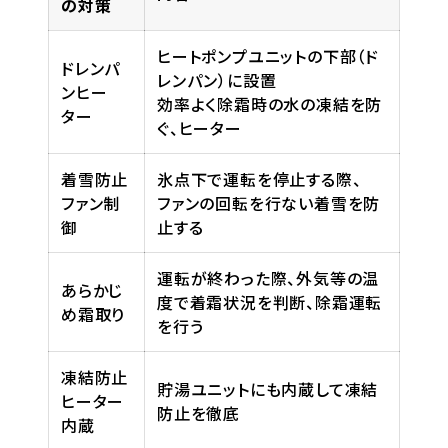
の対策
ヒートポンプユニットの下部（ド
ドレンパ
レンパン）に設置
ンヒー
効率よく除霜時の水の凍結を防
ター
ぐ、ヒーター
着雪防止
氷点下で運転を停止する際、
ファン制
ファンの回転を行ない着雪を防
御
止する
運転が終わった際、外気等の温
あらかじ
度で着霜状況を判断、除霜運転
め霜取り
を行う
凍結防止
貯湯ユニットにも内蔵して凍結
ヒーター
防止を徹底
内蔵