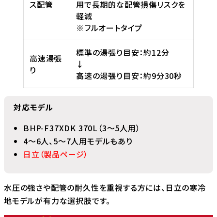
ス配管
用で長期的な配管損傷リスクを
軽減
※フルオートタイプ
標準の湯張り目安：約12分
高速湯張
↓
り
高速の湯張り目安：約9分30秒
対応モデル
BHP-F37XDK 370L（3～5人用）
4～6人、5～7人用モデルもあり
日立（製品ページ）
水圧の強さや配管の耐久性を重視する方には、日立の寒冷
地モデルが有力な選択肢です。