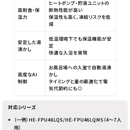
ヒートポンプ・貯湯ユニットの
高耐食・保
断熱性能が高い
温力
保温性も高く、凍結リスクを低
減
低温環境下でも保温機能が安
安定した湯
定
沸かし
快適な入浴を実現
お風呂場への入室で自動湯沸
高度なAI
かし
制御
タイミングと量の最適化で電
気代節約にも◎
対応シリーズ
（一例）HE-FPU46LQS/HE-FPU46LQMS（4～7人
用）