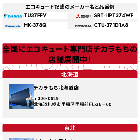
エコキュート記載のメーカー名と品番例
TU37FFV
SRT-HPT374WF
HK-378Q
CTU-371D1A8
STORE LI
全国にエコキュート専門店チカラもちの
店舗展開中！
北海道
チカラもち北海道店
〒006-0829
北海道札幌市手稲区手稲前田536－60
東北