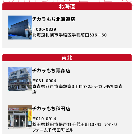
北海道
チカラもち北海道店
〒006-0829
北海道札幌市手稲区手稲前田536－60
東北
チカラもち青森店
〒031-0004
青森県八戸市南類家3丁目7-25 チカラもち青森
店
チカラもち秋田店
〒010-0914
秋田県秋田市保戸野千代田町13-41 アイ・リ
フォーム千代田町ビル