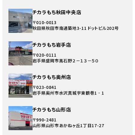
チカラもち秋田中央店
〒010-0013
秋田県秋田市南通築地3-11 ドットビル202号
チカラもち岩手店
〒020-0111
岩手県盛岡市黒石野２－１３－５０
チカラもち奥州店
〒023-0841
岩手県奥州市水沢真城宇東鶴巻1‐1
チカラもち山形店
〒990-2481
山形県山形市あかねヶ丘1丁目17-27