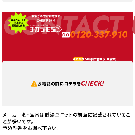
CONTACT 
0120-337-910
24時間受付中（
年中無休
）
通話無料
CHECK!
お電話の前にコチラを
メーカー名・品番は貯湯ユニットの前面に記載されているこ
とが多いです。
予め型番をお調べ下さい。