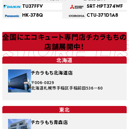
TU37FFV
SRT-HPT374WF
HK-378Q
CTU-371D1A8
STORE LI
全国にエコキュート専門店チカラもちの
店舗展開中！
北海道
チカラもち北海道店
〒006-0829
北海道札幌市手稲区手稲前田536－60
東北
チカラもち青森店