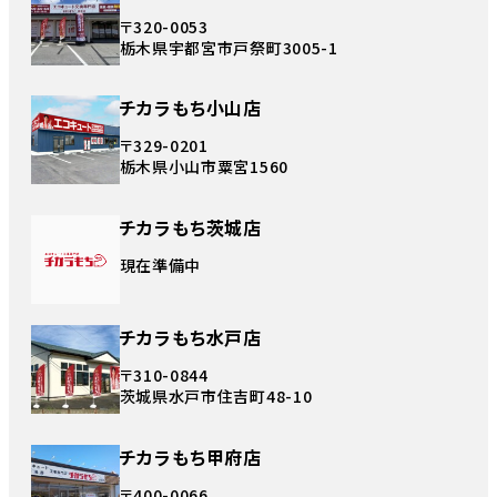
〒320-0053
栃木県宇都宮市戸祭町3005-1
チカラもち小山店
〒329-0201
栃木県小山市粟宮1560
チカラもち茨城店
現在準備中
チカラもち水戸店
〒310-0844
茨城県水戸市住吉町48-10
チカラもち甲府店
〒400-0066