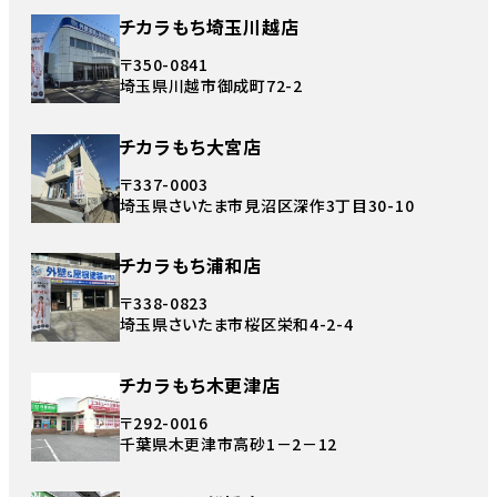
チカラもち埼玉川越店
〒350-0841
埼玉県川越市御成町72-2
チカラもち大宮店
〒337-0003
埼玉県さいたま市見沼区深作3丁目30-10
チカラもち浦和店
〒338-0823
埼玉県さいたま市桜区栄和4-2-4
チカラもち木更津店
〒292-0016
千葉県木更津市高砂1－2－12