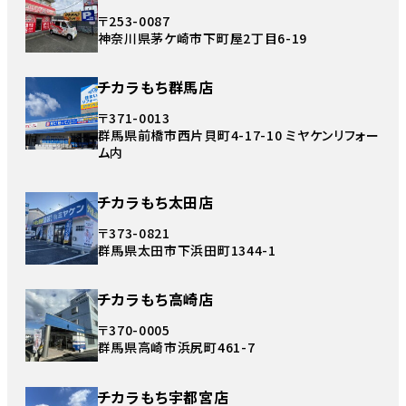
〒253-0087
神奈川県茅ケ崎市下町屋2丁目6-19
チカラもち群馬店
〒371-0013
群馬県前橋市西片貝町4-17-10 ミヤケンリフォー
ム内
チカラもち太田店
〒373-0821
群馬県太田市下浜田町1344-1
チカラもち高崎店
〒370-0005
群馬県高崎市浜尻町461-7
チカラもち宇都宮店