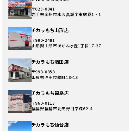
〒023-0841
岩手県奥州市水沢真城宇東鶴巻1‐1
チカラもち山形店
〒990-2481
山形県山形市あかねヶ丘1丁目17-27
チカラもち酒田店
〒998-0858
山形県酒田市緑町18-13
チカラもち福島店
〒960-0113
福島県福島市北矢野目字舘62-4
チカラもち仙台店