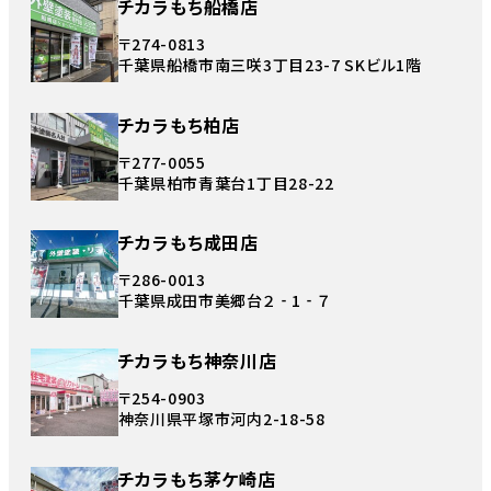
チカラもち船橋店
〒274-0813
千葉県船橋市南三咲3丁目23-7 SKビル1階
チカラもち柏店
〒277-0055
千葉県柏市青葉台1丁目28-22
チカラもち成田店
〒286-0013
千葉県成田市美郷台２‐1‐７
チカラもち神奈川店
〒254-0903
神奈川県平塚市河内2-18-58
チカラもち茅ケ崎店