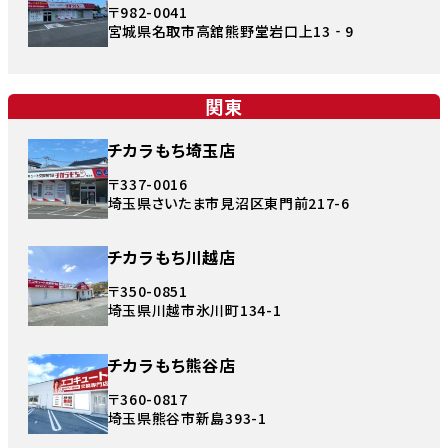
〒982-0041
宮城県名取市高舘熊野堂岩口上13‐9
関東
チカラもち埼玉店
〒337-0016
埼玉県さいたま市見沼区東門前217-6
チカラもち川越店
〒350-0851
埼玉県川越市氷川町134-1
チカラもち熊谷店
〒360-0817
埼玉県熊谷市新島393-1